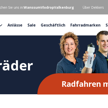
hen Sie uns in:
Wanssum
Vlodrop
Valkenburg
Über Dekkers
Anlässe
Sale
Geschäftlich
Fahrradmarken
S
räder
Radfahren m