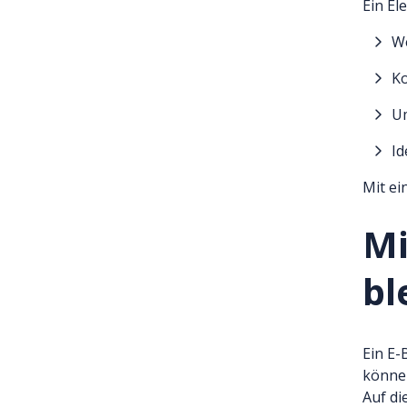
Ein El
We
Ko
Um
Id
Mit ei
Mi
bl
Ein E-
können
Auf di