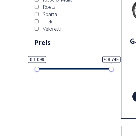
Roetz
Sparta
Trek
Veloretti
G
Preis
€ 1 099
€ 8 749