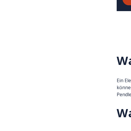
Wa
Ein El
können
Pendle
Wa