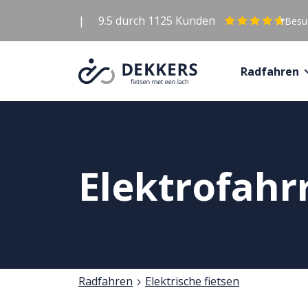
|
9.5
durch
1125
Kunden
Besuc
Radfahren
Elektrofahr
Radfahren
Elektrische fietsen