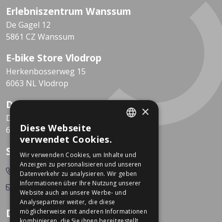
Erlebniszentrum Wanssum
De Gagel 12
5861 CZ Wanssum
E-bike Store Vlodrop
Herkenbosserweg 15
6063 NL Vlodrop
Dekkers Valkenburg
×
De Leeuwhof 7
Diese Webseite
6301 KZ Valkenburg
DUTCH
verwendet Cookies.
GERMAN
So erreichen Sie uns
Wir verwenden Cookies, um Inhalte und
Anzeigen zu personalisieren und unseren
0478-532166
Datenverkehr zu analysieren. Wir geben
Informationen über Ihre Nutzung unserer
info@dekkerstweewielers.nl
Website auch an unsere Werbe- und
Analysepartner weiter, die diese
Dekkers Zweiräder
möglicherweise mit anderen Informationen
kombinieren, die Sie ihnen bereitgestellt