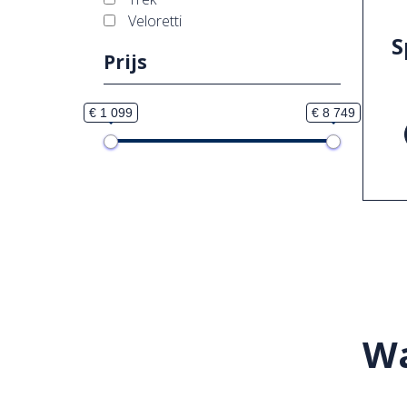
Veloretti
S
Prijs
€ 1 099
€ 8 749
Wa