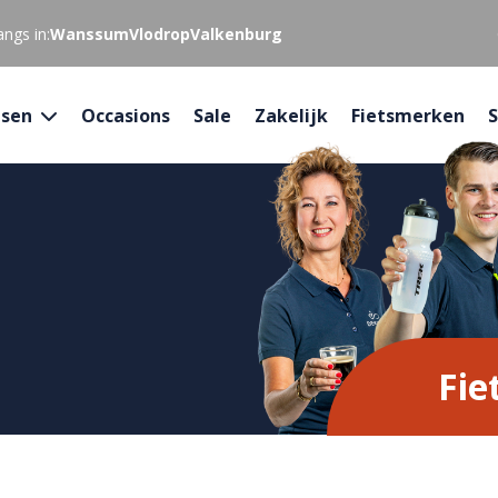
ngs in:
Wanssum
Vlodrop
Valkenburg
tsen
Occasions
Sale
Zakelijk
Fietsmerken
S
Fie