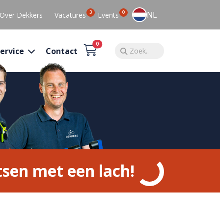
3
0
NL
Over Dekkers
Vacatures
Events
0
ervice
Contact
tsen met een lach!