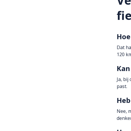
Ve
fi
Hoe 
Dat ha
120 km
Kan 
Ja, bi
past.
Heb 
Nee, m
denken