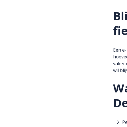
Bl
fi
Een e-
hoevee
vaker 
wil bli
Wa
De
Pe