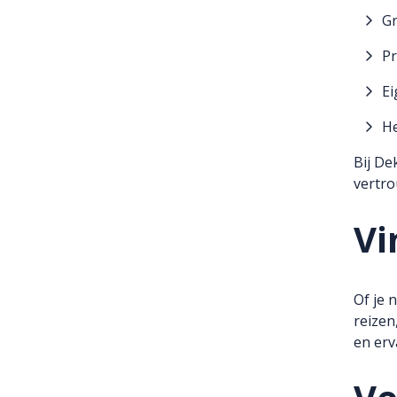
G
Pr
Ei
He
Bij De
vertro
Vi
Of je 
reizen
en erv