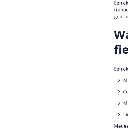
Een el
trappe
gebrui
Wa
fi
Een el
Mi
Co
Mi
Id
Met ee