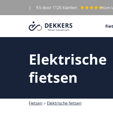
|
9.5
door
1125
klanten
Kom la
Fie
Elektrische
fietsen
Fietsen
Elektrische fietsen