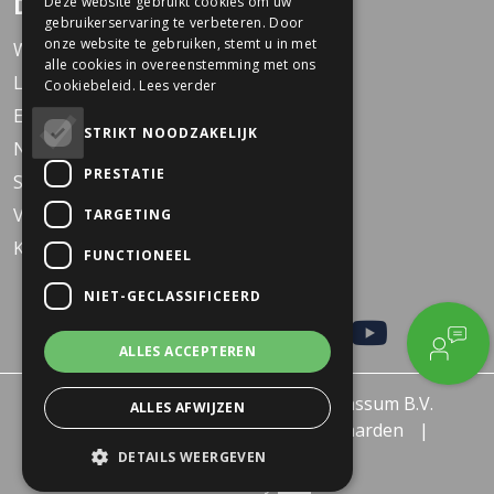
Dekkers Tweewielers
Deze website gebruikt cookies om uw
gebruikerservaring te verbeteren. Door
onze website te gebruiken, stemt u in met
Werken bij Dekkers
alle cookies in overeenstemming met ons
Locaties
Cookiebeleid.
Lees verder
Events
STRIKT NOODZAKELIJK
Nieuws
PRESTATIE
Service
Veelgestelde vragen
TARGETING
KARO Solid schoolfiets
FUNCTIONEEL
NIET-GECLASSIFICEERD
ALLES ACCEPTEREN
© 2026 - Dekkers Tweewielers Wanssum B.V.
ALLES AFWIJZEN
Privacy policy
Algemene voorwaarden
Retourneren of Ruilen
DETAILS WEERGEVEN
Filters
Created by