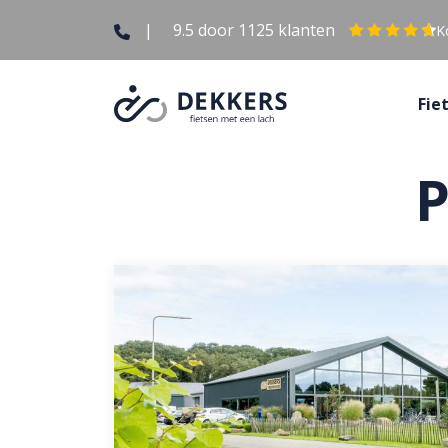
|
9.5
door
1125
klanten
K
Fie
P