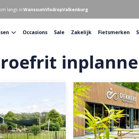
om langs in:
Wanssum
Vlodrop
Valkenburg
tsen
Occasions
Sale
Zakelijk
Fietsmerken
S
roefrit inplann