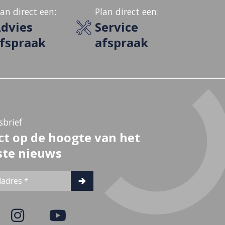
lan direct een:
Plan direct een:
dvies
Service
fspraak
afspraak
brief
ct op de hoogte van het
ste nieuws