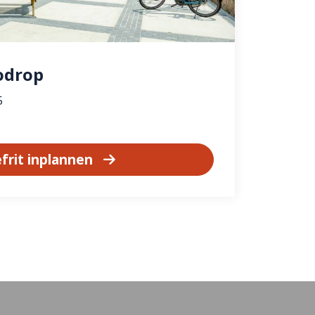
lodrop
5
frit inplannen