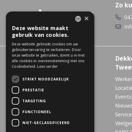
Zo ku
×
04
inf
Deze website maakt
DUTCH
gebruik van cookies.
GERMAN
Deze website gebruikt cookies om uw
gebruikerservaring te verbeteren. Door
onze website te gebruiken, stemt u in met
Experience Center
Dekk
alle cookies in overeenstemming met ons
Wanssum
Twee
Cookiebeleid.
Lees verder
De Gagel 12
Werken
STRIKT NOODZAKELIJK
5861 CZ Wanssum
Locati
PRESTATIE
E-bike Store Vlodrop
Events
TARGETING
Herkenbosserweg 15
Nieuw
6063 NL Vlodrop
FUNCTIONEEL
Service
Dekkers Valkenburg
Veelge
NIET-GECLASSIFICEERD
De Leeuwhof 7