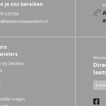
n je ons bereiken
P
A
78-532166
a
o@dekkerstweewielers.nl
ers
wielers
Nieuws
 bij Dekkers
Dire
es
laat
s
stelde vragen