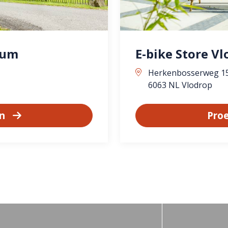
sum
E-bike Store V
Herkenbosserweg 1
6063 NL Vlodrop
en
Proe