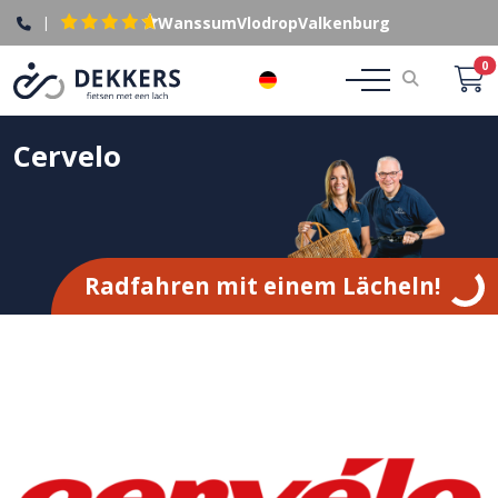
|
Wanssum
Vlodrop
Valkenburg
0
DE
Cervelo
Radfahren mit einem Lächeln!