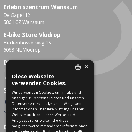
Erlebniszentrum Wanssum
De Gagel 12
5861 CZ Wanssum
E-bike Store Vlodrop
Herkenbosserweg 15
6063 NL Vlodrop
Dekkers Valkenburg
×
De Leeuwhof 7
Diese Webseite
6301 KZ Valkenburg
DUTCH
verwendet Cookies.
GERMAN
So erreichen Sie uns
Wir verwenden Cookies, um Inhalte und
Anzeigen zu personalisieren und unseren
0478-532166
Datenverkehr zu analysieren. Wir geben
Informationen über Ihre Nutzung unserer
info@dekkerstweewielers.nl
Website auch an unsere Werbe- und
Analysepartner weiter, die diese
Dekkers Zweiräder
möglicherweise mit anderen Informationen
kombinieren, die Sie ihnen bereitgestellt