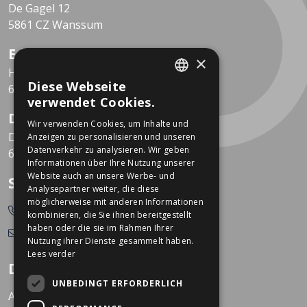
De Gagel 12
5861 CZ Wanssum
E-bike Store Vlodrop
×
Herkenbosserweg 15
Diese Webseite
6063 NL Vlodrop
DUTCH
verwendet Cookies.
GERMAN
Dekkers Valkenburg
Wir verwenden Cookies, um Inhalte und
De Leeuwhof 7
Anzeigen zu personalisieren und unseren
Datenverkehr zu analysieren. Wir geben
6301 KZ Valkenburg
Informationen über Ihre Nutzung unserer
Website auch an unsere Werbe- und
So erreichen Sie uns
Analysepartner weiter, die diese
möglicherweise mit anderen Informationen
0478-532166
kombinieren, die Sie ihnen bereitgestellt
haben oder die sie im Rahmen Ihrer
info@dekkerstweewielers.nl
Nutzung ihrer Dienste gesammelt haben.
Lees verder
Dekkers Zweiräder
UNBEDINGT ERFORDERLICH
Arbeiten bei Dekkers