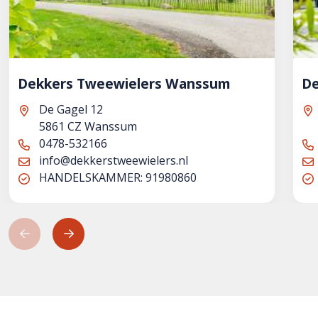
Dekkers Tweewielers Wanssum
De
De Gagel 12
5861 CZ Wanssum
0478-532166
info@dekkerstweewielers.nl
HANDELSKAMMER: 91980860