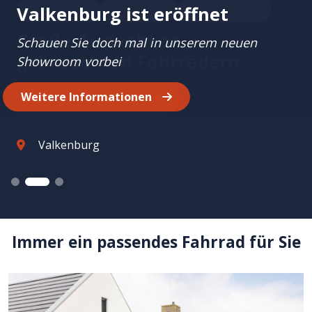
Valkenburg ist eröffnet
Wanssum
Vlodrop
Valkenburg
Bring Schwung in deine
Karriere
Große Auswahl an
Schauen Sie doch mal in unserem neuen
gebrauchten Fahrrädern
Showroom vorbei
Wirst du unser neuer Kollege?
Weitere Informationen
Das Angebot ansehen
Sehen Sie sich unsere Stellenangebote
an
Valkenburg
Immer ein passendes Fahrrad für Sie