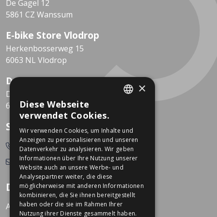
De Gagel 12
5861 CZ Wanssum
E-bike Store Vlodrop
Herkenbosserweg 15
6063 NL Vlodrop
Dekkers Valkenburg
×
De Leeuwhof 7
Diese Webseite
6301 KZ Valkenburg
DUTCH
verwendet Cookies.
GERMAN
So erreichen Sie uns
Wir verwenden Cookies, um Inhalte und
Anzeigen zu personalisieren und unseren
0478-532166
Datenverkehr zu analysieren. Wir geben
Informationen über Ihre Nutzung unserer
info@dekkerstweewielers.nl
Website auch an unsere Werbe- und
Analysepartner weiter, die diese
Dekkers Zweiräder
möglicherweise mit anderen Informationen
kombinieren, die Sie ihnen bereitgestellt
haben oder die sie im Rahmen Ihrer
Arbeiten bei Dekkers
Nutzung ihrer Dienste gesammelt haben.