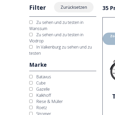
Filter
35 P
Zurücksetzen
Zu sehen und zu testen in
Wanssum
Zu sehen und zu testen in
Zo
Vlodrop
In Valkenburg zu sehen und zu
testen
Marke
Batavus
Cube
Gazelle
Kalkhoff
Riese & Müller
Roetz
Stromer