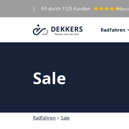
|
9.5
durch
1125
Kunden
Besuc
Radfahren
Sale
Radfahren
Sale