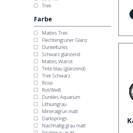
Trek
Farbe
Mattes Trek
Flechtengrüner Glanz
Dunkeltürkis
Schwarz glänzend
Mattes Wutrot
Tinte blau (glänzend)
Trek Schwarz
Rose
Rot/Weiß
Dunkles Aquarium
Lithiumgrau
Mineralgrün matt
Darksprings
K
Nachhaltig grau matt
Strahlgrau matt