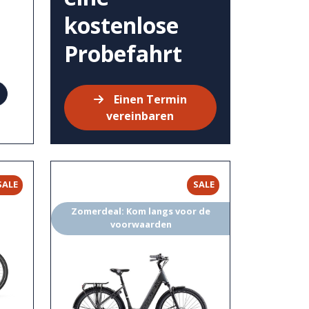
kostenlose
Probefahrt
Einen Termin
vereinbaren
SALE
SALE
Zomerdeal: Kom langs voor de
voorwaarden