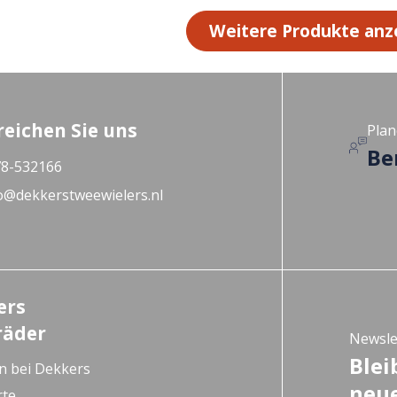
Weitere Produkte anz
reichen Sie uns
Plan
Be
8-532166
o@dekkerstweewielers.nl
ers
räder
Newsle
Blei
n bei Dekkers
neue
rte