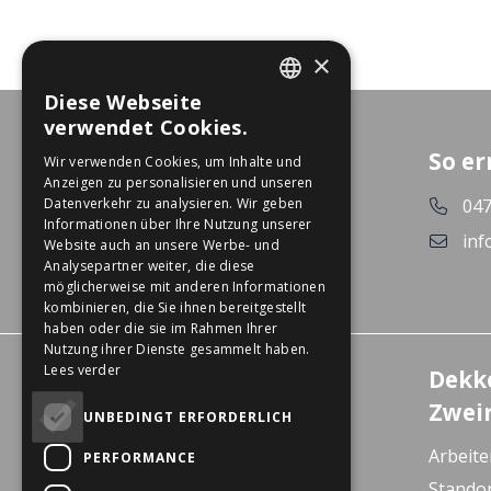
×
Diese Webseite
DUTCH
verwendet Cookies.
GERMAN
So er
Wir verwenden Cookies, um Inhalte und
Anzeigen zu personalisieren und unseren
047
Datenverkehr zu analysieren. Wir geben
Informationen über Ihre Nutzung unserer
inf
Website auch an unsere Werbe- und
Analysepartner weiter, die diese
möglicherweise mit anderen Informationen
kombinieren, die Sie ihnen bereitgestellt
haben oder die sie im Rahmen Ihrer
Nutzung ihrer Dienste gesammelt haben.
Lees verder
Erlebniszentrum
Dekk
Wanssum
Zwei
UNBEDINGT ERFORDERLICH
De Gagel 12
Arbeite
PERFORMANCE
5861 CZ Wanssum
Stando