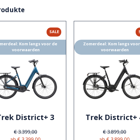
rodukte
SALE
merdeal: Kom langs voor de
Zomerdeal: Kom langs voor
voorwaarden
voorwaarden
Trek District+ 3
Trek District+ 
€ 3.399,00
€ 3.899,00
ab € 3.399,00
ab € 3.899,00