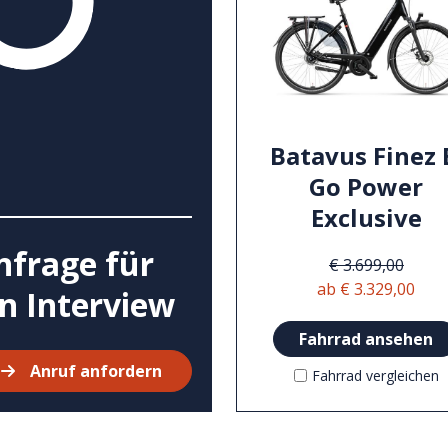
Batavus Finez 
Go Power
Exclusive
nfrage für
€ 3.699,00
ab € 3.329,00
in Interview
Fahrrad ansehen
Anruf anfordern
Fahrrad vergleichen