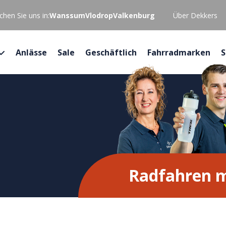
hen Sie uns in:
Wanssum
Vlodrop
Valkenburg
Über Dekkers
Anlässe
Sale
Geschäftlich
Fahrradmarken
S
Radfahren m