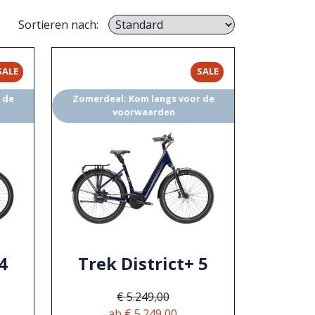
Sortieren nach:
SALE
SALE
 de
Zomerdeal: Kom langs voor de
voorwaarden
4
Trek District+ 5
€ 5.249,00
ab € 5.249,00