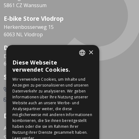
5861 CZ Wanssum
E-bike Store Vlodrop
Herkenbosserweg 15
6063 NL Vlodrop
Dekkers Valkenburg
×
De Leeuwhof 7
Diese Webseite
6301 KZ Valkenburg
DUTCH
verwendet Cookies.
GERMAN
So erreichen Sie uns
Wir verwenden Cookies, um Inhalte und
Anzeigen zu personalisieren und unseren
0478-532166
Datenverkehr zu analysieren. Wir geben
Informationen über Ihre Nutzung unserer
info@dekkerstweewielers.nl
Website auch an unsere Werbe- und
Analysepartner weiter, die diese
Dekkers Zweiräder
möglicherweise mit anderen Informationen
kombinieren, die Sie ihnen bereitgestellt
haben oder die sie im Rahmen Ihrer
Arbeiten bei Dekkers
Nutzung ihrer Dienste gesammelt haben.
Standorte
Lees verder