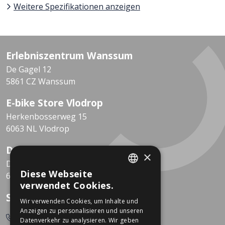
Weitere Spezifikationen anzeigen
Erlebniszentrum Wanssum
De Gagel 12
5861 CZ Wanssum
E-bike Store Vlodrop
Herkenbosserweg 15
6063 NL Vlodrop
Dekkers Valkenburg
×
De Leeuwhof 7
Diese Webseite
6301 KZ Valkenburg
DUTCH
verwendet Cookies.
GERMAN
So erreichen Sie uns
Wir verwenden Cookies, um Inhalte und
Anzeigen zu personalisieren und unseren
0478-532166
Datenverkehr zu analysieren. Wir geben