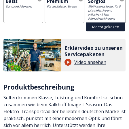
Basis
Premium
Sorglos
Standaard Aflevering
Für zusätzlichen Service
Alle Wartungskosten für 5
Jahre inklusive und
inklusive All-Risk-
Fahrradversicherung
Erklärvideo zu unseren
Servicepaketen
Video ansehen
Produktbeschreibung
Selten kommen Klasse, Leistung und Komfort so schön
zusammen wie beim Kalkhoff Image L Season. Das
Elektro-Transportrad der beliebten deutschen Marke ist
praktisch, punktet mit einer modernen Optik und fährt
sich vor allem herrlich. Unterstützt werden Ihre