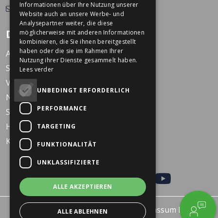
Informationen über Ihre Nutzung unserer
info@dekkerstweewielers.nl
Website auch an unsere Werbe- und
Analysepartner weiter, die diese
Dekkers Zweiräder
möglicherweise mit anderen Informationen
kombinieren, die Sie ihnen bereitgestellt
haben oder die sie im Rahmen Ihrer
Arbeiten bei Dekkers
Nutzung ihrer Dienste gesammelt haben.
Standorte
Lees verder
Veranstaltungen
UNBEDINGT ERFORDERLICH
Nachrichten
PERFORMANCE
Service
Häufig gestellte Fragen
TARGETING
KARO Schulfahrrad
FUNKTIONALITÄT
UNKLASSIFIZIERTE
ALLE AKZEPTIEREN
© 2026 - Dekkers Tweewielers Wanssum B.V.
ALLE ABLEHNEN