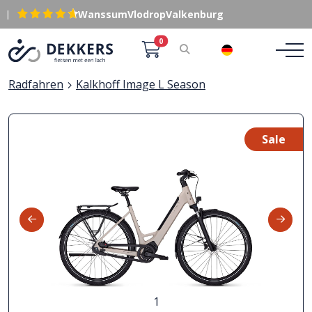
|
Wanssum
Vlodrop
Valkenburg
0
DE
Radfahren
Kalkhoff Image L Season
Sale
1