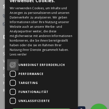
verwendet Cookies.
GERMAN
So erreichen Sie uns
Wir verwenden Cookies, um Inhalte und
Anzeigen zu personalisieren und unseren
0478-532166
Datenverkehr zu analysieren. Wir geben
Informationen über Ihre Nutzung unserer
info@dekkerstweewielers.nl
Website auch an unsere Werbe- und
Analysepartner weiter, die diese
Dekkers Zweiräder
möglicherweise mit anderen Informationen
kombinieren, die Sie ihnen bereitgestellt
haben oder die sie im Rahmen Ihrer
Arbeiten bei Dekkers
Nutzung ihrer Dienste gesammelt haben.
Standorte
Lees verder
Veranstaltungen
UNBEDINGT ERFORDERLICH
Nachrichten
PERFORMANCE
Service
Häufig gestellte Fragen
TARGETING
KARO Schulfahrrad
FUNKTIONALITÄT
UNKLASSIFIZIERTE