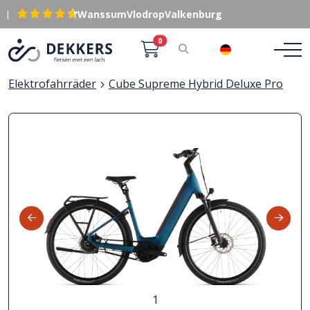
|
Wanssum
Vlodrop
Valkenburg
0
DE
Elektrofahrräder
Cube Supreme Hybrid Deluxe Pro
1