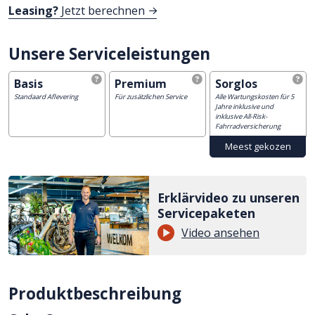
Leasing?
Jetzt berechnen
Unsere Serviceleistungen
Basis
Premium
Sorglos
Standaard Aflevering
Für zusätzlichen Service
Alle Wartungskosten für 5
Jahre inklusive und
inklusive All-Risk-
Fahrradversicherung
Erklärvideo zu unseren
Servicepaketen
Video ansehen
Produktbeschreibung