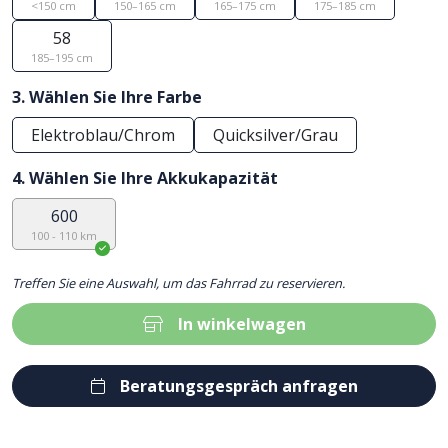
<150 cm
150–165 cm
165–175 cm
175–185 cm
58
185–195 cm
3. Wählen Sie Ihre Farbe
Elektroblau/Chrom
Quicksilver/Grau
4. Wählen Sie Ihre Akkukapazität
600
100 - 110 km
Treffen Sie eine Auswahl, um das Fahrrad zu reservieren.
In winkelwagen
Beratungsgespräch anfragen