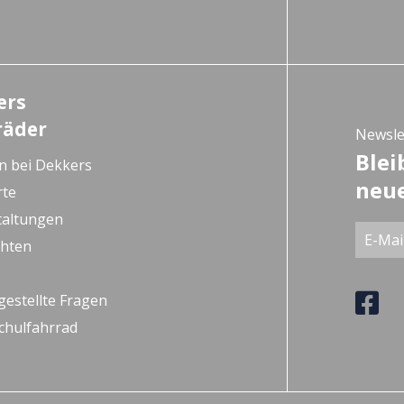
ers
räder
Newsle
Blei
n bei Dekkers
neue
rte
taltungen
chten
gestellte Fragen
chulfahrrad