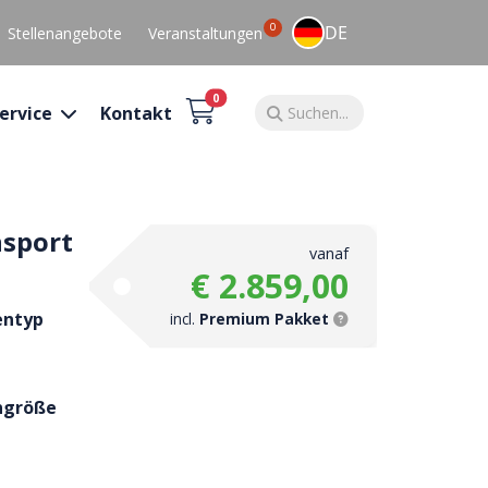
0
DE
Stellenangebote
Veranstaltungen
0
ervice
Kontakt
nsport
vanaf
€ 2.859,00
entyp
incl.
Premium Pakket
ngröße