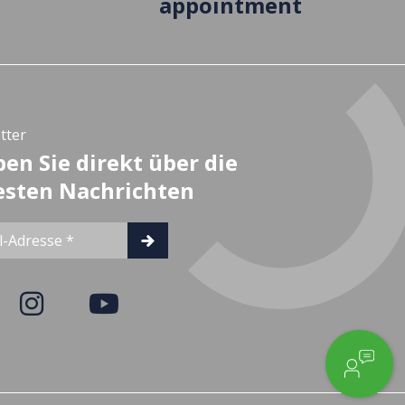
appointment
tter
ben Sie direkt über die
sten Nachrichten