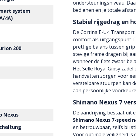
ondersteuningsniveau. Daar
bedienen en je totale afsta
Smart system
2A/4A)
Stabiel rijgedrag en 
De Cortina E-U4 Transport F
comfort als uitgangspunt. 
prettige balans tussen grip
urion 200
stevige frame dragen bij aa
wanneer de fiets zwaar bela
Het Selle Royal Gipsy zade
handvatten zorgen voor een
verstelbare stuurpen kan 
aan persoonlijke voorkeure
Shimano Nexus 7 versn
De aandrijving bestaat uit 
o Nexus
Shimano Nexus 7-speed n
chaltung
en betrouwbaar, zelfs bij sti
Voor optimale veiligheid is 