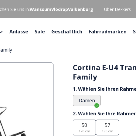
hen Sie uns in:
Wanssum
Vlodrop
Valkenburg
Über Dekkers
Anlässe
Sale
Geschäftlich
Fahrradmarken
S
Family
Cortina E-U4 Tra
Family
1. Wählen Sie Ihren Rahm
Damen
2. Wählen Sie Ihre Rahme
50
57
170 cm
190 cm