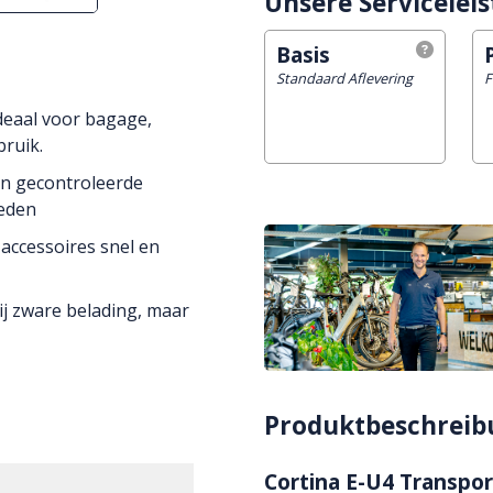
Unsere Servicelei
Basis
Standaard Aflevering
F
deaal voor bagage,
bruik.
 en gecontroleerde
heden
accessoires snel en
bij zware belading, maar
Produktbeschreib
Cortina E-U4 Transport