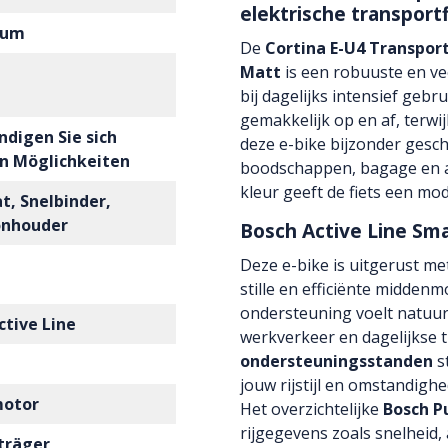
elektrische transport
ium
De
Cortina E-U4 Transpor
Matt
is een robuuste en veel
bij dagelijks intensief gebr
gemakkelijk op en af, terwi
ndigen Sie sich
deze e-bike bijzonder gesc
n Möglichkeiten
boodschappen, bagage en an
kleur geeft de fiets een mod
at, Snelbinder,
onhouder
Bosch Active Line S
Deze e-bike is uitgerust me
stille en efficiënte midde
ondersteuning voelt natuurl
ctive Line
werkverkeer en dagelijkse 
ondersteuningsstanden
s
jouw rijstijl en omstandigh
motor
Het overzichtelijke
Bosch Pu
rijgegevens zoals snelheid,
träger