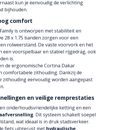
naast kun je eenvoudig de verlichting
nd bijhouden.
hoog comfort
amily is ontworpen met stabiliteit en
De 28 x 1.75 banden zorgen voor een
 en rolweerstand. De vaste voorvork en het
n een voorspelbaar en stabiel rijgedrag, ook
den is.
l en de ergonomische Cortina Dakar
 comfortabele zithouding. Dankzij de
de zithouding eenvoudig worden aangepast
n.
ellingen en veilige remprestaties
een onderhoudsvriendelijke ketting en een
aafversnelling
. Dit systeem schakelt soepel
lstand, wat ideaal is in druk stadsverkeer.
de fiets uitgerust met
hydraulische