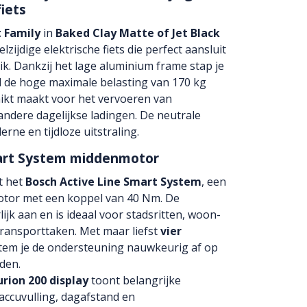
fiets
t Family
in
Baked Clay Matte of Jet Black
zijdige elektrische fiets die perfect aansluit
uik. Dankzij het lage aluminium frame stap je
jl de hoge maximale belasting van 170 kg
hikt maakt voor het vervoeren van
dere dagelijkse ladingen. De neutrale
erne en tijdloze uitstraling.
mart System middenmotor
t het
Bosch Active Line Smart System
, een
nmotor met een koppel van 40 Nm. De
ijk aan en is ideaal voor stadsritten, woon-
transporttaken. Met maar liefst
vier
tem je de ondersteuning nauwkeurig af op
eden.
rion 200 display
toont belangrijke
 accuvulling, dagafstand en