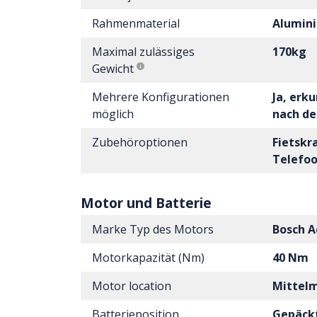
Rahmenmaterial
Alumin
Maximal zulässiges
170kg
Gewicht
Mehrere Konfigurationen
Ja, erku
möglich
nach de
Zubehöroptionen
Fietskr
Telefo
Motor und Batterie
Marke Typ des Motors
Bosch A
Motorkapazität (Nm)
40 Nm
Motor location
Mittel
Batterieposition
Gepäck