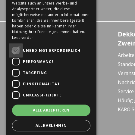
Website auch an unsere Werbe- und
Analysepartner weiter, die diese
möglicherweise mit anderen Informationen
kombinieren, die Sie ihnen bereitgestellt
haben oder die sie im Rahmen Ihrer
Nutzung ihrer Dienste gesammelt haben.
Erlebniszentrum
Dekk
Lees verder
Wanssum
Zwei
De Gagel 12
UNBEDINGT ERFORDERLICH
Arbeite
5861 CZ Wanssum
PERFORMANCE
Stando
E-bike Store Vlodrop
Verans
TARGETING
Herkenbosserweg 15
Nachri
FUNKTIONALITÄT
6063 NL Vlodrop
Service
UNKLASSIFIZIERTE
Dekkers Valkenburg
Häufig 
De Leeuwhof 7
KARO S
ALLE AKZEPTIEREN
6301 KZ Valkenburg
ALLE ABLEHNEN