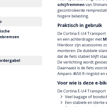
schijfremmen
van Shimano
gecontroleerde remprestati
hogere belasting.
o
Praktisch in gebruik
ische
De Cortina E-U4 Transport 
enbremsen
en een achterdrager met
M
Hierdoor zijn accessoires z
monteren. De dubbele stan
dat de fiets stabiel blijft st
ordergabel
De verlichting wordt gevoed 
Daarnaast is de fiets voor
Amparo 4650 R ringslot en 
Voor wie is deze e-bik
De Cortina E-U4 Transport Fa
Veel bagage of boodsc
Een stabiele en sterke