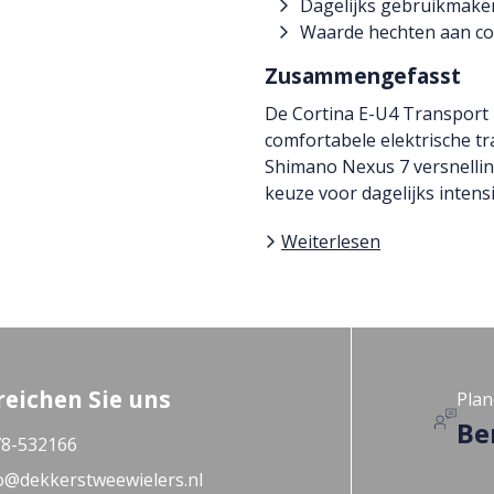
Dagelijks gebruikmaken
Waarde hechten aan co
Zusammengefasst
De Cortina E-U4 Transport F
comfortabele elektrische t
Shimano Nexus 7 versnellin
keuze voor dagelijks inten
Weiterlesen
reichen Sie uns
Plan
Be
8-532166
o@dekkerstweewielers.nl