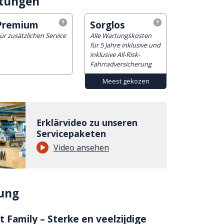
stungen
Premium
Sorglos
ür zusätzlichen Service
Alle Wartungskosten
für 5 Jahre inklusive und
inklusive All-Risk-
Fahrradversicherung
Erklärvideo zu unseren
Servicepaketen
Video ansehen
ung
 Family – Sterke en veelzijdige