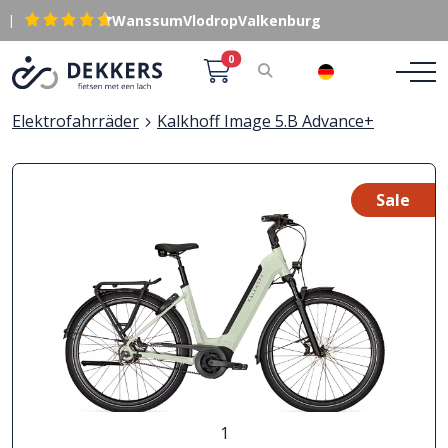
|
Wanssum
Vlodrop
Valkenburg
0
DE
Elektrofahrräder
Kalkhoff Image 5.B Advance+
Sale
1