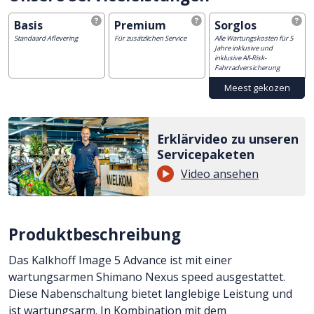
Basis
Premium
Sorglos
Standaard Aflevering
Für zusätzlichen Service
Alle Wartungskosten für 5
Jahre inklusive und
inklusive All-Risk-
Fahrradversicherung
Erklärvideo zu unseren
Servicepaketen
Video ansehen
Produktbeschreibung
Das Kalkhoff Image 5 Advance ist mit einer
wartungsarmen Shimano Nexus speed ausgestattet.
Diese Nabenschaltung bietet langlebige Leistung und
ist wartungsarm. In Kombination mit dem