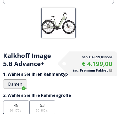
Kalkhoff Image
van
€ 4.699,00
voor
5.B Advance+
€ 4.199,00
incl.
Premium Pakket
1. Wählen Sie Ihren Rahmentyp
Damen
2. Wählen Sie Ihre Rahmengröße
48
53
160–170 cm
170–180 cm