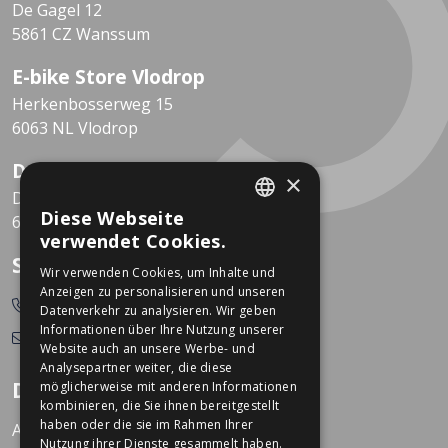
De Gagel 12
5861 CZ Wanssum
E-bike Store Vlodrop
Herkenbosserweg 15
6063 NL Vlodrop
Dekkers Valkenburg
×
De Leeuwhof 7
Diese Webseite
6301 KZ Valkenburg
DUTCH
verwendet Cookies.
GERMAN
So erreichen Sie uns
Wir verwenden Cookies, um Inhalte und
Anzeigen zu personalisieren und unseren
0478-532166
Datenverkehr zu analysieren. Wir geben
Informationen über Ihre Nutzung unserer
info@dekkerstweewielers.nl
Website auch an unsere Werbe- und
Analysepartner weiter, die diese
Dekkers Zweiräder
möglicherweise mit anderen Informationen
kombinieren, die Sie ihnen bereitgestellt
haben oder die sie im Rahmen Ihrer
Arbeiten bei Dekkers
Nutzung ihrer Dienste gesammelt haben.