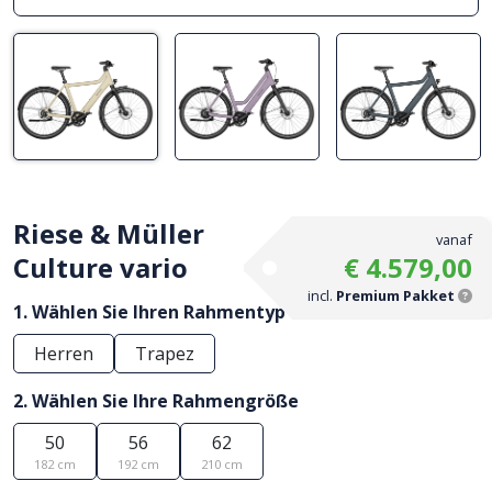
Riese & Müller
vanaf
Culture vario
€ 4.579,00
incl.
Premium Pakket
1. Wählen Sie Ihren Rahmentyp
Herren
Trapez
2. Wählen Sie Ihre Rahmengröße
50
56
62
182 cm
192 cm
210 cm