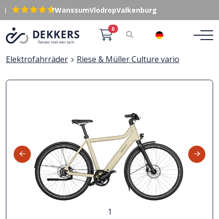
|
Wanssum
Vlodrop
Valkenburg
0
DE
Elektrofahrräder
Riese & Müller Culture vario
1