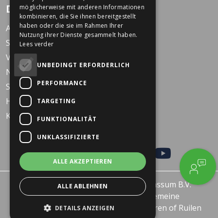
Dekkers Zweiräder
möglicherweise mit anderen Informationen
kombinieren, die Sie ihnen bereitgestellt
haben oder die sie im Rahmen Ihrer
Arbeiten bei Dekkers
Nutzung ihrer Dienste gesammelt haben.
Standorte
Lees verder
Veranstaltungen
UNBEDINGT ERFORDERLICH
Nachrichten
PERFORMANCE
Service
Häufig gestellte Fragen
TARGETING
KARO Schulfahrrad
FUNKTIONALITÄT
UNKLASSIFIZIERTE
ALLE AKZEPTIEREN
© 2026 - Dekkers Tweewielers Wanssum B.V.
ALLE ABLEHNEN
Datenschutzerklärung
Allgemeine
Geschäftsbedingungen
Retourneren of Ruilen
DETAILS ANZEIGEN