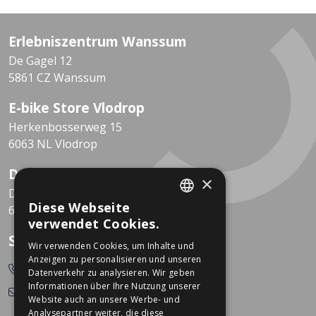
Erlebniszentrum Wanssum
De Gagel 12
5861 CZ Wanssum
E-bike Store Vlodrop
Herkenbosserweg 15
6063 NL Vlodrop
Dekkers Valkenburg
×
De Leeuwhof 7
Diese Webseite
6301 KZ Valkenburg
DUTCH
verwendet Cookies.
GERMAN
So erreichen Sie uns
Wir verwenden Cookies, um Inhalte und
Anzeigen zu personalisieren und unseren
0478-532166
Datenverkehr zu analysieren. Wir geben
Informationen über Ihre Nutzung unserer
info@dekkerstweewielers.nl
Website auch an unsere Werbe- und
Analysepartner weiter, die diese