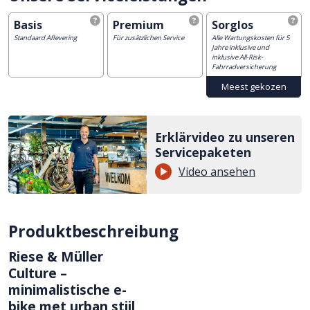
Basis
Premium
Sorglos
Standaard Aflevering
Für zusätzlichen Service
Alle Wartungskosten für 5
Jahre inklusive und
inklusive All-Risk-
Fahrradversicherung
Erklärvideo zu unseren
Servicepaketen
Video ansehen
Produktbeschreibung
Riese & Müller
Culture –
minimalistische e-
bike met urban stijl