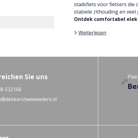
stadsfiets voor fietsers die
stabiele zithouding en vee
Ontdek comfortabel elekt
Weiterlesen
reichen Sie uns
Plan
Be
8-532166
o@dekkerstweewielers.nl