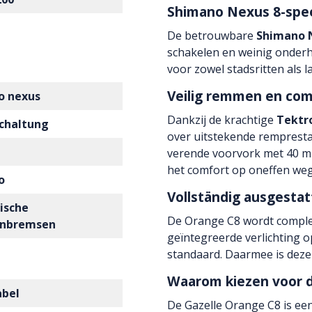
Shimano Nexus 8-spee
De betrouwbare
Shimano N
schakelen en weinig onderho
voor zowel stadsritten als 
Veilig remmen en com
o nexus
Dankzij de krachtige
Tektr
chaltung
over uitstekende rempresta
verende voorvork met 40 
het comfort op oneffen weg
o
Vollständig ausgestat
ische
De Orange C8 wordt comple
enbremsen
geïntegreerde verlichting o
standaard. Daarmee is deze 
Waarom kiezen voor d
abel
De Gazelle Orange C8 is ee