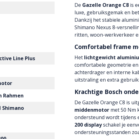
De
Gazelle Orange C8
is e
luxe, gebruiksgemak en be
Dankzij het stabiele alumi
Shimano Nexus 8-versnelling
ritten, woon-werkverkeer e
Comfortabel frame me
Het
lichtgewicht alumin
ctive Line Plus
comfortabele geometrie en 
achterdrager en interne ka
uitstraling en extra gebrui
motor
Krachtige Bosch onde
m Rahmen
De Gazelle Orange C8 is ui
l Shimano
middenmotor
met 50 Nm ko
ondersteund wordt tijdens el
200 display
schakel je eenv
ondersteuningsstanden zoal
200