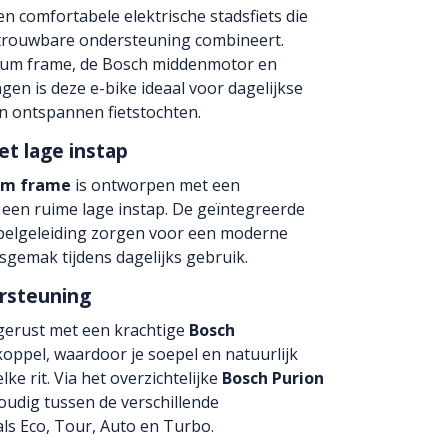
en comfortabele elektrische stadsfiets die
trouwbare ondersteuning combineert.
nium frame, de Bosch middenmotor en
en is deze e-bike ideaal voor dagelijkse
n ontspannen fietstochten.
t lage instap
ium frame
is ontworpen met een
een ruime lage instap. De geïntegreerde
belgeleiding zorgen voor een moderne
ksgemak tijdens dagelijks gebruik.
rsteuning
tgerust met een krachtige
Bosch
ppel, waardoor je soepel en natuurlijk
ke rit. Via het overzichtelijke
Bosch Purion
oudig tussen de verschillende
s Eco, Tour, Auto en Turbo.