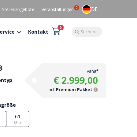
0
DE
Stellenangebote
Veranstaltungen
0
ervice
Kontakt
8
vanaf
€ 2.999,00
entyp
incl.
Premium Pakket
ngröße
61
m
185 cm