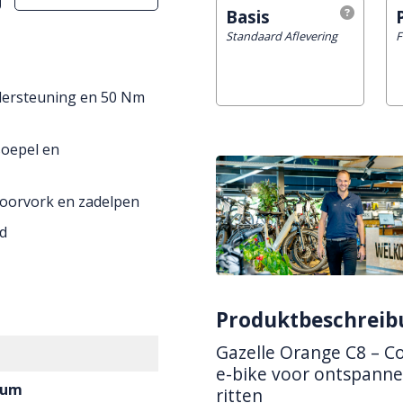
Basis
Standaard Aflevering
F
dersteuning en 50 Nm
soepel en
voorvork en zadelpen
d
Produktbeschreib
Gazelle Orange C8 – C
e-bike voor ontspanne
ium
ritten