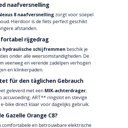
d naafversnelling
exus 8 naafversnelling
zorgt voor soepel
ud. Hierdoor is de fiets perfect geschikt
langere afstanden.
fortabel rijgedrag
o hydraulische schijfremmen
beschik je
ties onder alle weersomstandigheden. De
mm veerweg en verende zadelpen verhogen
en en klinkerpaden.
tet für den täglichen Gebrauch
et geleverd met een
MIK-achterdrager
,
p accuvoeding, ART** ringslot en stevige
e-bike direct klaar voor dagelijks gebruik.
e Gazelle Orange C8?
n comfortabele en betrouwbare elektrische