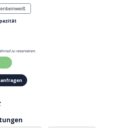
fenbeinweiß
pazität
ahrrad zu reservieren.
 anfragen
stungen