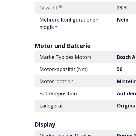
Gewicht
23,3
Mehrere Konfigurationen
Nein
möglich
Motor und Batterie
Marke Typ des Motors
Bosch A
Motorkapazität (Nm)
50
Motor location
Mittel
Batterieposition
Auf de
Ladegerät
Origina
Display
Marke Typ des Displays
Purion 