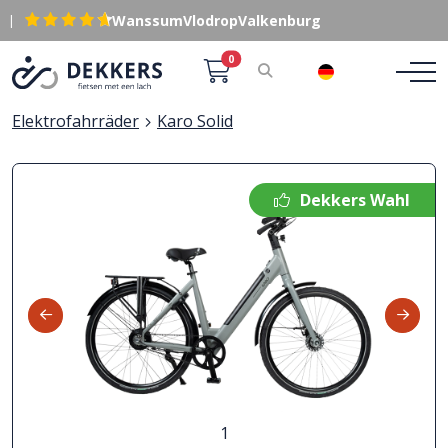
|
Wanssum
Vlodrop
Valkenburg
0
DE
Elektrofahrräder
Karo Solid
Dekkers Wahl
1