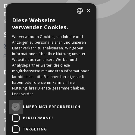
Dekkers Valkenburg
×
De Leeuwhof 7
Diese Webseite
6301 KZ Valkenburg
DUTCH
verwendet Cookies.
GERMAN
So erreichen Sie uns
Wir verwenden Cookies, um Inhalte und
Anzeigen zu personalisieren und unseren
0478-532166
Datenverkehr zu analysieren. Wir geben
Informationen über Ihre Nutzung unserer
info@dekkerstweewielers.nl
Website auch an unsere Werbe- und
Analysepartner weiter, die diese
Dekkers Zweiräder
möglicherweise mit anderen Informationen
kombinieren, die Sie ihnen bereitgestellt
haben oder die sie im Rahmen Ihrer
Arbeiten bei Dekkers
Nutzung ihrer Dienste gesammelt haben.
Standorte
Lees verder
Veranstaltungen
UNBEDINGT ERFORDERLICH
Nachrichten
PERFORMANCE
Service
Häufig gestellte Fragen
TARGETING