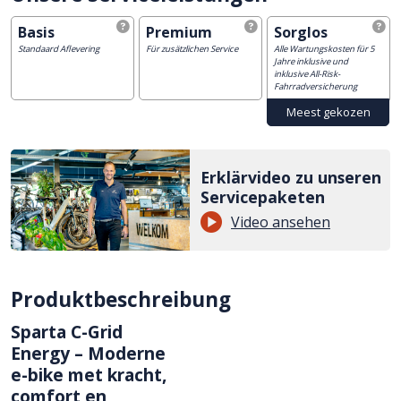
Basis
Premium
Sorglos
Standaard Aflevering
Für zusätzlichen Service
Alle Wartungskosten für 5
Jahre inklusive und
inklusive All-Risk-
Fahrradversicherung
Erklärvideo zu unseren
Servicepaketen
Video ansehen
Produktbeschreibung
Sparta C-Grid
Energy – Moderne
e-bike met kracht,
comfort en