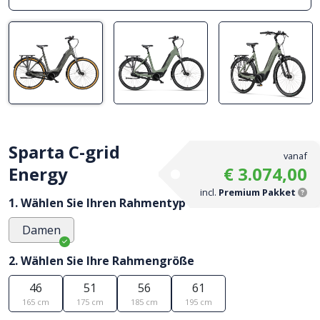
Sparta C-grid
vanaf
Energy
€ 3.074,00
incl.
Premium Pakket
1. Wählen Sie Ihren Rahmentyp
Damen
2. Wählen Sie Ihre Rahmengröße
46
51
56
61
165 cm
175 cm
185 cm
195 cm