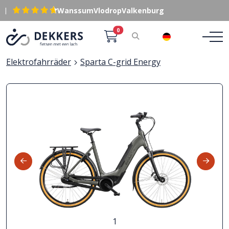
|
Wanssum
Vlodrop
Valkenburg
0
DE
Elektrofahrräder
Sparta C-grid Energy
1