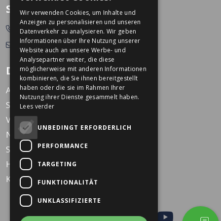
GERMAN
So erreichen Sie uns
Wir verwenden Cookies, um Inhalte und
Anzeigen zu personalisieren und unseren
0478-532166
Datenverkehr zu analysieren. Wir geben
Informationen über Ihre Nutzung unserer
info@dekkerstweewielers.nl
Website auch an unsere Werbe- und
Analysepartner weiter, die diese
Dekkers Zweiräder
möglicherweise mit anderen Informationen
kombinieren, die Sie ihnen bereitgestellt
haben oder die sie im Rahmen Ihrer
Arbeiten bei Dekkers
Nutzung ihrer Dienste gesammelt haben.
Standorte
Lees verder
Veranstaltungen
UNBEDINGT ERFORDERLICH
Nachrichten
PERFORMANCE
Service
Häufig gestellte Fragen
TARGETING
KARO Schulfahrrad
FUNKTIONALITÄT
UNKLASSIFIZIERTE