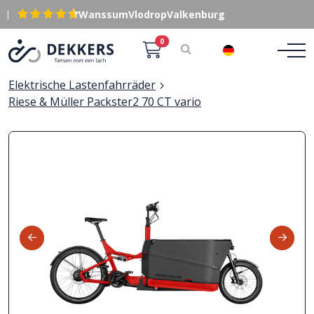
|
Wanssum
Vlodrop
Valkenburg
0
DE
Elektrische Lastenfahrräder
Riese & Müller Packster2 70 CT vario