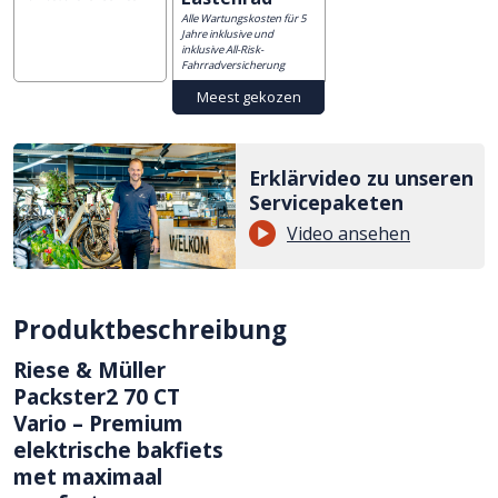
Alle Wartungskosten für 5
Jahre inklusive und
inklusive All-Risk-
Fahrradversicherung
Erklärvideo zu unseren
Servicepaketen
Video ansehen
Produktbeschreibung
Riese & Müller
Packster2 70 CT
Vario – Premium
elektrische bakfiets
met maximaal