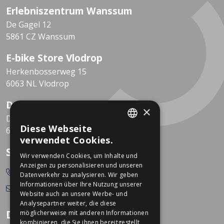
Erlebniszentrum Wanssum
De Gagel 12
5861 CZ Wanssum
E-bike Store Vlodrop
Herkenbosserweg 15
6063 NL Vlodrop
Dekkers Valkenburg
×
De Leeuwhof 7
Diese Webseite
6301 KZ Valkenburg
DUTCH
verwendet Cookies.
GERMAN
So erreichen Sie uns
Wir verwenden Cookies, um Inhalte und
Anzeigen zu personalisieren und unseren
0478-532166
Datenverkehr zu analysieren. Wir geben
Informationen über Ihre Nutzung unserer
info@dekkerstweewielers.nl
Website auch an unsere Werbe- und
Analysepartner weiter, die diese
Dekkers Zweiräder
möglicherweise mit anderen Informationen
kombinieren, die Sie ihnen bereitgestellt