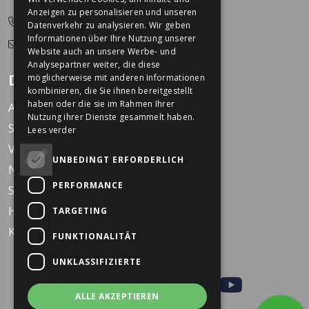
Anzeigen zu personalisieren und unseren
0478-532166
Datenverkehr zu analysieren. Wir geben
Informationen über Ihre Nutzung unserer
info@dekkerstweewielers.nl
Website auch an unsere Werbe- und
Analysepartner weiter, die diese
Dekkers Zweiräder
möglicherweise mit anderen Informationen
kombinieren, die Sie ihnen bereitgestellt
haben oder die sie im Rahmen Ihrer
Arbeiten bei Dekkers
Nutzung ihrer Dienste gesammelt haben.
Standorte
Lees verder
Veranstaltungen
UNBEDINGT ERFORDERLICH
Nachrichten
PERFORMANCE
Service
Häufig gestellte Fragen
TARGETING
KARO Schulfahrrad
FUNKTIONALITÄT
UNKLASSIFIZIERTE
ALLE AKZEPTIEREN