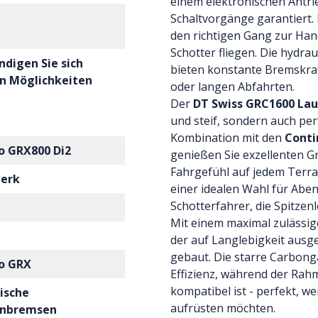
einem elektronischen Antrie
Schaltvorgänge garantiert.
den richtigen Gang zur Han
Schotter fliegen. Die hyd
ndigen Sie sich
bieten konstante Bremskraf
n Möglichkeiten
oder langen Abfahrten.
Der
DT Swiss GRC1600 Lau
und steif, sondern auch per
Kombination mit den
Conti
o GRX800 Di2
genießen Sie exzellenten Gr
Fahrgefühl auf jedem Terra
werk
einer idealen Wahl für Aben
Schotterfahrer, die Spitzen
Mit einem maximal zulässi
der auf Langlebigkeit ausgele
gebaut. Die starre Carbong
o GRX
Effizienz, während der Rah
kompatibel ist - perfekt, w
ische
aufrüsten möchten.
enbremsen