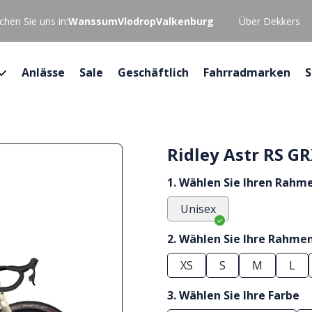
hen Sie uns in:
Wanssum
Vlodrop
Valkenburg
Über Dekkers
Anlässe
Sale
Geschäftlich
Fahrradmarken
S
Ridley Astr RS G
1. Wählen Sie Ihren Rahm
Unisex
2. Wählen Sie Ihre Rahme
XS
S
M
L
3. Wählen Sie Ihre Farbe