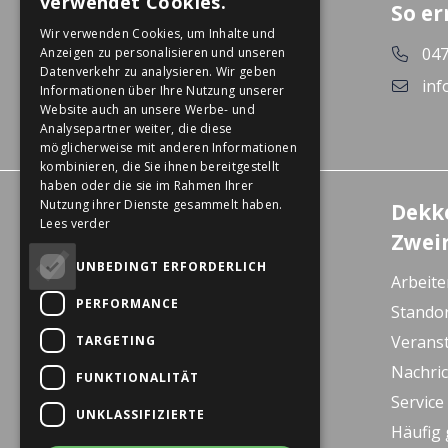
verwendet Cookies.
So er
GERMAN
Wir verwenden Cookies, um Inhalte und
047
Anzeigen zu personalisieren und unseren
Datenverkehr zu analysieren. Wir geben
inf
Informationen über Ihre Nutzung unserer
Website auch an unsere Werbe- und
Analysepartner weiter, die diese
möglicherweise mit anderen Informationen
kombinieren, die Sie ihnen bereitgestellt
haben oder die sie im Rahmen Ihrer
Nutzung ihrer Dienste gesammelt haben.
Erlebniszentrum
Dekk
Lees verder
Wanssum
Zwei
De Gagel 12
UNBEDINGT ERFORDERLICH
Arbeite
5861 CZ Wanssum
PERFORMANCE
Stando
E-bike Store Vlodrop
Verans
TARGETING
Herkenbosserweg 15
Nachri
FUNKTIONALITÄT
6063 NL Vlodrop
Service
UNKLASSIFIZIERTE
Dekkers Valkenburg
Häufig 