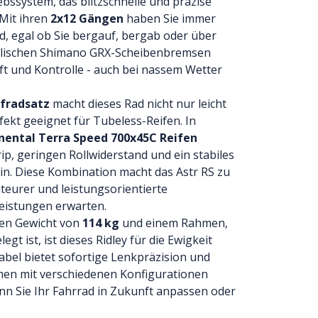
bssystem, das blitzschnelle und präzise
 Mit ihren
2x12 Gängen
haben Sie immer
d, egal ob Sie bergauf, bergab oder über
raulischen Shimano GRX-Scheibenbremsen
t und Kontrolle - auch bei nassem Wetter
fradsatz
macht dieses Rad nicht nur leicht
fekt geeignet für Tubeless-Reifen. In
nental Terra Speed 700x45C Reifen
ip, geringen Rollwiderstand und ein stabiles
in. Diese Kombination macht das Astr RS zu
teurer und leistungsorientierte
leistungen erwarten.
gen Gewicht von
114 kg
und einem Rahmen,
gt ist, ist dieses Ridley für die Ewigkeit
abel bietet sofortige Lenkpräzision und
men mit verschiedenen Konfigurationen
enn Sie Ihr Fahrrad in Zukunft anpassen oder