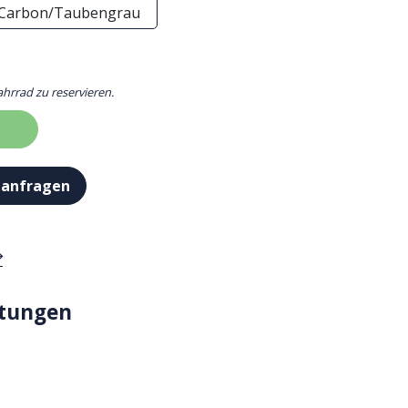
Carbon/Taubengrau
ahrrad zu reservieren.
 anfragen
stungen