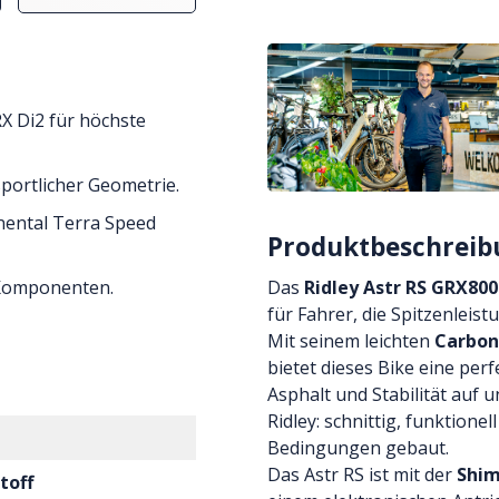
X Di2 für höchste
sportlicher Geometrie.
nental Terra Speed
Produktbeschreib
-Komponenten.
Das
Ridley Astr RS GRX800
für Fahrer, die Spitzenleis
Mit seinem leichten
Carbo
bietet dieses Bike eine per
Asphalt und Stabilität auf 
Ridley: schnittig, funktionel
Bedingungen gebaut.
Das Astr RS ist mit der
Shim
toff