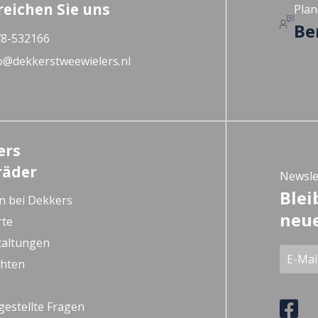
reichen Sie uns
Plan
Be
8-532166
o@dekkerstweewielers.nl
ers
räder
Newsle
Blei
n bei Dekkers
neue
rte
taltungen
chten
gestellte Fragen