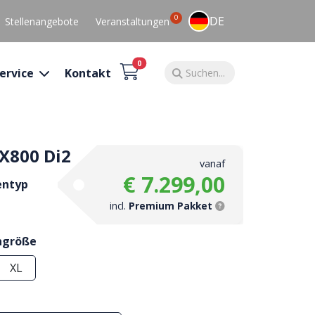
0
DE
Stellenangebote
Veranstaltungen
0
ervice
Kontakt
RX800 Di2
vanaf
€ 7.299,00
entyp
incl.
Premium Pakket
ngröße
XL