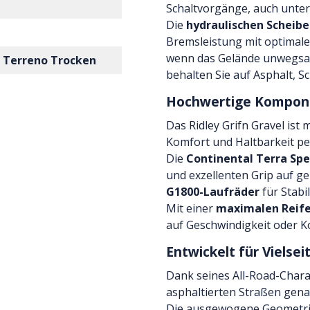
Schaltvorgänge, auch unter
Die
hydraulischen Scheib
Bremsleistung mit optimale
wenn das Gelände unwegsam
a Terreno Trocken
behalten Sie auf Asphalt, S
Hochwertige Komponen
Das Ridley Grifn Gravel ist
Komfort und Haltbarkeit pe
Die
Continental Terra Sp
und exzellenten Grip auf g
G1800-Laufräder
für Stabi
Mit einer
maximalen Reife
auf Geschwindigkeit oder K
Entwickelt für Vielsei
Dank seines All-Road-Charak
asphaltierten Straßen gena
Die ausgewogene Geometrie 