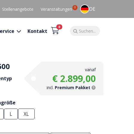
0
DE
Stellenangebote
Veranstaltungen
0
ervice
Kontakt
600
vanaf
€ 2.899,00
entyp
incl.
Premium Pakket
ngröße
L
XL