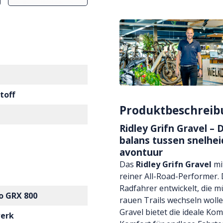
toff
Produktbeschreib
Ridley Grifn Gravel – 
balans tussen snelhei
avontuur
Das
Ridley Grifn Gravel
mi
reiner All-Road-Performer.
Radfahrer entwickelt, die 
o GRX 800
rauen Trails wechseln wollen
Gravel bietet die ideale Ko
werk