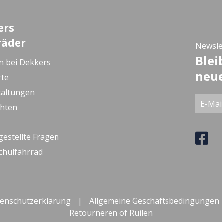
ers
räder
Newsle
Blei
n bei Dekkers
neue
rte
taltungen
chten
gestellte Fragen
chulfahrrad
enschutzerklärung
Allgemeine Geschäftsbedingungen
Retourneren of Ruilen