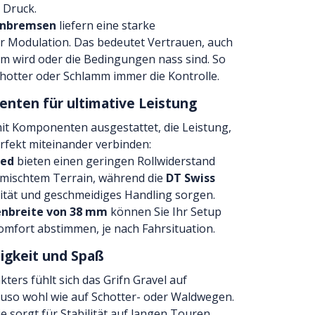
 Druck.
enbremsen
liefern eine starke
r Modulation. Das bedeutet Vertrauen, auch
 wird oder die Bedingungen nass sind. So
chotter oder Schlamm immer die Kontrolle.
ten für ultimative Leistung
 mit Komponenten ausgestattet, die Leistung,
rfekt miteinander verbinden:
eed
bieten einen geringen Rollwiderstand
emischtem Terrain, während die
DT Swiss
lität und geschmeidiges Handling sorgen.
nbreite von 38 mm
können Sie Ihr Setup
omfort abstimmen, je nach Fahrsituation.
tigkeit und Spaß
ters fühlt sich das Grifn Gravel auf
uso wohl wie auf Schotter- oder Waldwegen.
sorgt für Stabilität auf langen Touren,