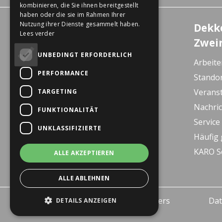
kombinieren, die Sie ihnen bereitgestellt
haben oder die sie im Rahmen Ihrer
Nutzung ihrer Dienste gesammelt haben.
Erlebniszentrum
Dekk
Lees verder
Wanssum
Zwei
De Gagel 12
UNBEDINGT ERFORDERLICH
Arbeite
5861 CZ Wanssum
PERFORMANCE
Stando
E-bike Store Vlodrop
Verans
TARGETING
Herkenbosserweg 15
Nachri
FUNKTIONALITÄT
6063 NL Vlodrop
Service
UNKLASSIFIZIERTE
Dekkers Valkenburg
Häufig 
De Leeuwhof 7
KARO S
ALLE AKZEPTIEREN
6301 KZ Valkenburg
ALLE ABLEHNEN
© 2026 - Dekkers Tweewielers
Dat
DETAILS ANZEIGEN
Wanssum B.V.