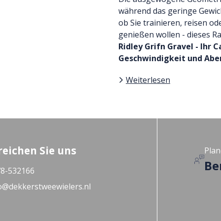
während das geringe Gewich
ob Sie trainieren, reisen o
genießen wollen - dieses Ra
Ridley Grifn Gravel - Ihr C
Geschwindigkeit und Abe
Weiterlesen
reichen Sie uns
Plan
Be
8-532166
o@dekkerstweewielers.nl