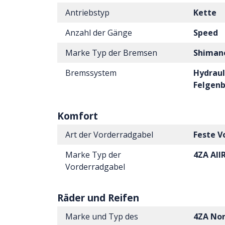
Antriebstyp
Kette
Anzahl der Gänge
Speed
Marke Typ der Bremsen
Shiman
Bremssystem
Hydraul
Felgen
Komfort
Art der Vorderradgabel
Feste V
Marke Typ der
4ZA All
Vorderradgabel
Räder und Reifen
Marke und Typ des
4ZA Nor