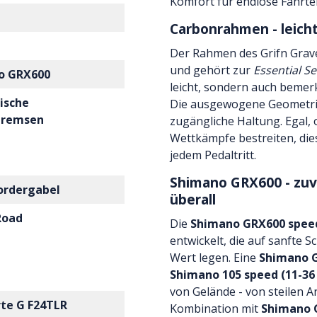
Komfort für endlose Fahrte
Carbonrahmen - leicht
Der Rahmen des Grifn Grave
und gehört zur
Essential Se
o GRX600
leicht, sondern auch bemer
ische
Die ausgewogene Geometrie 
bremsen
zugängliche Haltung. Egal,
Wettkämpfe bestreiten, diese
jedem Pedaltritt.
Shimano GRX600 - zuve
ordergabel
überall
Road
Die
Shimano GRX600 spee
entwickelt, die auf sanfte 
Wert legen. Eine
Shimano G
Shimano 105 speed (11-36
von Gelände - von steilen A
te G F24TLR
Kombination mit
Shimano 