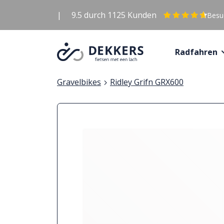
|
9.5
durch
1125
Kunden
Besuc
Radfahren
Gravelbikes
Ridley Grifn GRX600