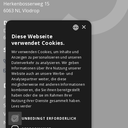
Herkenbosserweg 15
6063 NL Vlodrop
Dekkers Valkenburg
×
De Leeuwhof 7
Diese Webseite
6301 KZ Valkenburg
DUTCH
verwendet Cookies.
GERMAN
So erreichen Sie uns
Wir verwenden Cookies, um Inhalte und
Anzeigen zu personalisieren und unseren
0478-532166
Datenverkehr zu analysieren. Wir geben
Informationen über Ihre Nutzung unserer
info@dekkerstweewielers.nl
Website auch an unsere Werbe- und
Analysepartner weiter, die diese
Dekkers Zweiräder
möglicherweise mit anderen Informationen
kombinieren, die Sie ihnen bereitgestellt
haben oder die sie im Rahmen Ihrer
Arbeiten bei Dekkers
Nutzung ihrer Dienste gesammelt haben.
Standorte
Lees verder
Veranstaltungen
UNBEDINGT ERFORDERLICH
Nachrichten