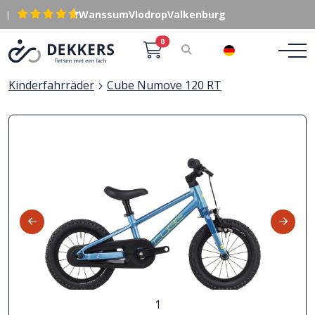
|
Wanssum
Vlodrop
Valkenburg
0
DE
Kinderfahrräder
Cube Numove 120 RT
1