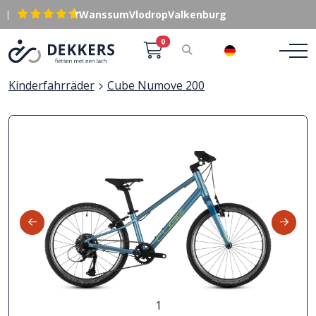
|
Wanssum
Vlodrop
Valkenburg
0
DE
Kinderfahrräder
Cube Numove 200
1