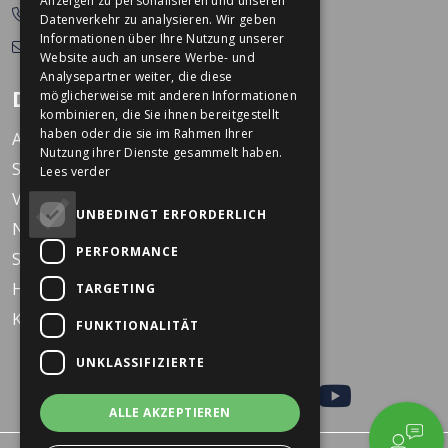
Anzeigen zu personalisieren und unseren
0478-532166
Datenverkehr zu analysieren. Wir geben
Informationen über Ihre Nutzung unserer
info@dekkerstweewielers.nl
Website auch an unsere Werbe- und
Analysepartner weiter, die diese
Dekkers Zweiräder
möglicherweise mit anderen Informationen
kombinieren, die Sie ihnen bereitgestellt
haben oder die sie im Rahmen Ihrer
Arbeiten bei Dekkers
Nutzung ihrer Dienste gesammelt haben.
Standorte
Lees verder
Veranstaltungen
UNBEDINGT ERFORDERLICH
Nachrichten
PERFORMANCE
Service
Häufig gestellte Fragen
TARGETING
KARO Schulfahrrad
FUNKTIONALITÄT
UNKLASSIFIZIERTE
ALLE AKZEPTIEREN