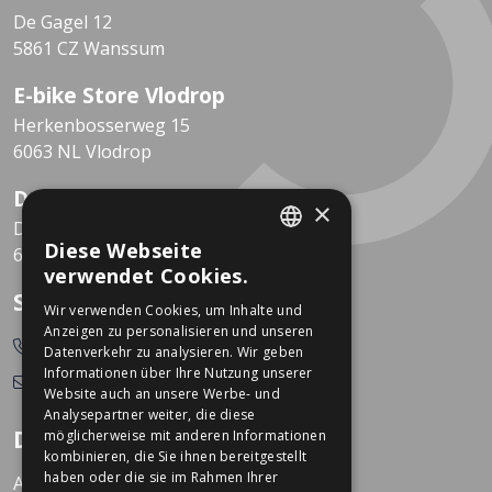
De Gagel 12
5861 CZ Wanssum
E-bike Store Vlodrop
Herkenbosserweg 15
6063 NL Vlodrop
Dekkers Valkenburg
×
De Leeuwhof 7
Diese Webseite
6301 KZ Valkenburg
DUTCH
verwendet Cookies.
GERMAN
So erreichen Sie uns
Wir verwenden Cookies, um Inhalte und
Anzeigen zu personalisieren und unseren
0478-532166
Datenverkehr zu analysieren. Wir geben
Informationen über Ihre Nutzung unserer
info@dekkerstweewielers.nl
Website auch an unsere Werbe- und
Analysepartner weiter, die diese
Dekkers Zweiräder
möglicherweise mit anderen Informationen
kombinieren, die Sie ihnen bereitgestellt
haben oder die sie im Rahmen Ihrer
Arbeiten bei Dekkers