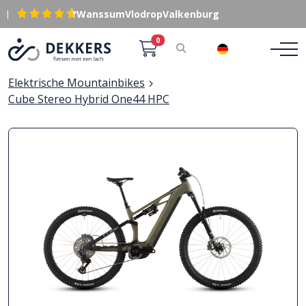
|
Wanssum
Vlodrop
Valkenburg
0
DE
Elektrische Mountainbikes
Cube Stereo Hybrid One44 HPC