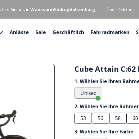
hen Sie uns in:
Wanssum
Vlodrop
Valkenburg
Über Dekkers
Anlässe
Sale
Geschäftlich
Fahrradmarken
S
Cube Attain C:62
1. Wählen Sie Ihren Rahm
Unisex
2. Wählen Sie Ihre Rahme
53
56
58
60
3. Wählen Sie Ihre Farbe