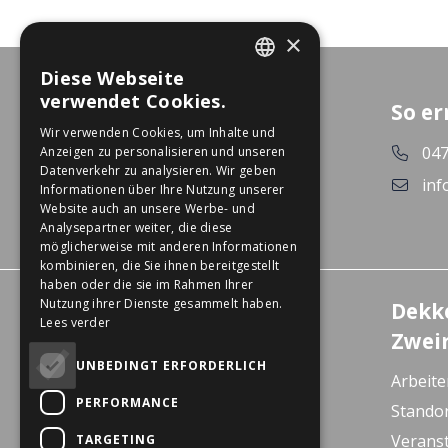
×
Diese Webseite
DUTCH
verwendet Cookies.
So er
GERMAN
Wir verwenden Cookies, um Inhalte und
047
Anzeigen zu personalisieren und unseren
Datenverkehr zu analysieren. Wir geben
inf
Informationen über Ihre Nutzung unserer
Website auch an unsere Werbe- und
Analysepartner weiter, die diese
möglicherweise mit anderen Informationen
kombinieren, die Sie ihnen bereitgestellt
haben oder die sie im Rahmen Ihrer
Nutzung ihrer Dienste gesammelt haben.
Erlebniszentrum
Dekk
Lees verder
Wanssum
Zwei
De Gagel 12
UNBEDINGT ERFORDERLICH
Arbeite
5861 CZ Wanssum
PERFORMANCE
Stando
E-bike Store Vlodrop
Verans
TARGETING