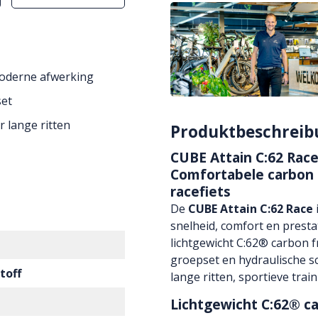
moderne afwerking
set
 lange ritten
Produktbeschreib
CUBE Attain C:62 Race
Comfortabele carbon
racefiets
De
CUBE Attain C:62 Race
snelheid, comfort en presta
lichtgewicht C:62® carbon 
groepset en hydraulische sc
toff
lange ritten, sportieve trai
Lichtgewicht C:62® c