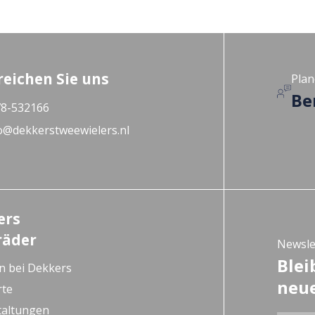
reichen Sie uns
Plan
Be
8-532166
o@dekkerstweewielers.nl
ers
räder
Newsle
Blei
n bei Dekkers
neue
rte
taltungen