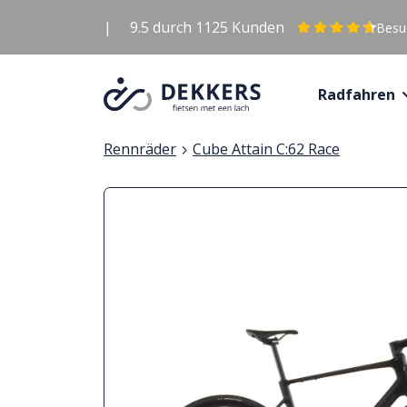
|
9.5
durch
1125
Kunden
Besuc
Radfahren
Rennräder
Cube Attain C:62 Race