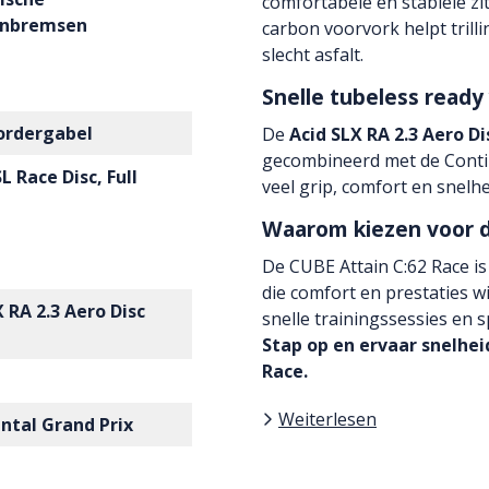
comfortabele en stabiele zi
enbremsen
carbon voorvork helpt trill
slecht asfalt.
Snelle tubeless ready
ordergabel
De
Acid SLX RA 2.3 Aero Di
gecombineerd met de Contin
 Race Disc, Full
veel grip, comfort en snelhe
Waarom kiezen voor d
De CUBE Attain C:62 Race is 
die comfort en prestaties wi
 RA 2.3 Aero Disc
snelle trainingssessies en 
Stap op en ervaar snelhe
Race.
Weiterlesen
ntal Grand Prix