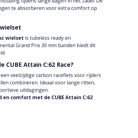
thouding tijdens lange dagen in het zadel. De
ingen te absorberen voor extra comfort op
 wielset
sc wielset
is tubeless ready en
ental Grand Prix 30 mm banden biedt dit
id.
e CUBE Attain C:62 Race?
een veelzijdige carbon racefiets voor rijders
llen combineren. Ideaal voor lange ritten,
sportieve uitdagingen.
id en comfort met de CUBE Attain C:62