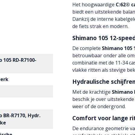
Het hoogwaardige
C:62® c
biedt een uitstekende balan
Dankzij de interne kabelge
de fiets strak en modern.
Shimano 105 12-spee
De complete
Shimano 105 
betrouwbaar onder alle oms
 105 RD-R7100-
combinatie met de 11-34 ca
vlakke ritten als stevige b
werk
Hydraulische schijfr
Met de krachtige
Shimano 
beschik je over uitstekende
weer of de ondergrond.
 BR-R7170, Hydr.
Comfort voor lange ri
ake
De endurance geometrie van
ische