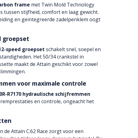
arbon frame
met Twin Mold Technology
s tussen stijfheid, comfort en laag gewicht.
leiding en geïntegreerde zadelpenklem oogt
d groepset
12-speed groepset
schakelt snel, soepel en
tandigheden. Het 50/34 crankstel in
ssette maakt de Attain geschikt voor zowel
eklimmingen.
emmen voor maximale controle
BR-R7170 hydraulische schijfremmen
 remprestaties en controle, ongeacht het
tten
 de Attain C:62 Race zorgt voor een