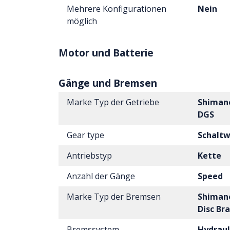
Mehrere Konfigurationen
Nein
möglich
Motor und Batterie
Gänge und Bremsen
Marke Typ der Getriebe
Shimano
DGS
Gear type
Schalt
Antriebstyp
Kette
Anzahl der Gänge
Speed
Marke Typ der Bremsen
Shimano
Disc Br
Bremssystem
Hydraul