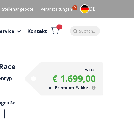
0
DE
Stellenangebote
Veranstaltungen
0
ervice
Kontakt
 Race
vanaf
€ 1.699,00
entyp
incl.
Premium Pakket
ngröße