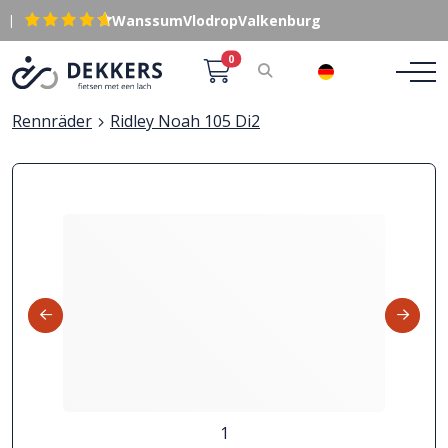
|
Wanssum
Vlodrop
Valkenburg
0
DE
Rennräder
Ridley Noah 105 Di2
1