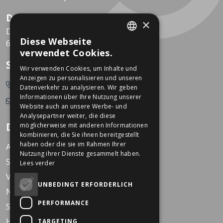
Dekkers Valkenburg
×
De Leeuwhof 7
Diese Webseite
6301 KZ Valkenburg
DUTCH
verwendet Cookies.
GERMAN
So erreichen Sie uns
Wir verwenden Cookies, um Inhalte und
Anzeigen zu personalisieren und unseren
0478-532166
Datenverkehr zu analysieren. Wir geben
Informationen über Ihre Nutzung unserer
info@dekkerstweewielers.nl
Website auch an unsere Werbe- und
Analysepartner weiter, die diese
Dekkers Zweiräder
möglicherweise mit anderen Informationen
kombinieren, die Sie ihnen bereitgestellt
haben oder die sie im Rahmen Ihrer
Arbeiten bei Dekkers
Nutzung ihrer Dienste gesammelt haben.
Standorte
Lees verder
Veranstaltungen
UNBEDINGT ERFORDERLICH
Nachrichten
PERFORMANCE
Service
Häufig gestellte Fragen
TARGETING