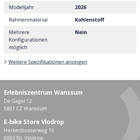
Modelljahr
2026
Rahmenmaterial
Kohlenstoff
Mehrere
Nein
Konfigurationen
möglich
Weitere Spezifikationen anzeigen
Erlebniszentrum Wanssum
De Gagel 12
5861 CZ Wanssum
E-bike Store Vlodrop
Herkenbosserweg 15
6063 NL Vlodrop