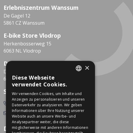
Erlebniszentrum Wanssum
De Gagel 12
5861 CZ Wanssum
E-bike Store Vlodrop
Herkenbosserweg 15
6063 NL Vlodrop
Dekkers Valkenburg
×
De Leeuwhof 7
Diese Webseite
6301 KZ Valkenburg
DUTCH
verwendet Cookies.
GERMAN
So erreichen Sie uns
Wir verwenden Cookies, um Inhalte und
Anzeigen zu personalisieren und unseren
0478-532166
Datenverkehr zu analysieren. Wir geben
Informationen über Ihre Nutzung unserer
info@dekkerstweewielers.nl
Website auch an unsere Werbe- und
Analysepartner weiter, die diese
Dekkers Zweiräder
möglicherweise mit anderen Informationen