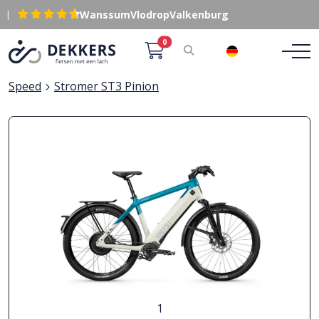
|
Wanssum
Vlodrop
Valkenburg
0
DE
Speed
Stromer ST3 Pinion
1