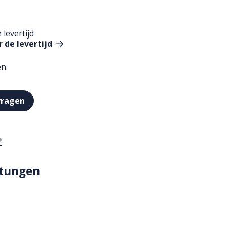
 levertijd
 de levertijd
en.
vragen
stungen