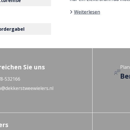
ttbremse
Weiterlesen
ordergabel
reichen Sie uns
Plan
Be
8-532166
o@dekkerstweewielers.nl
ers