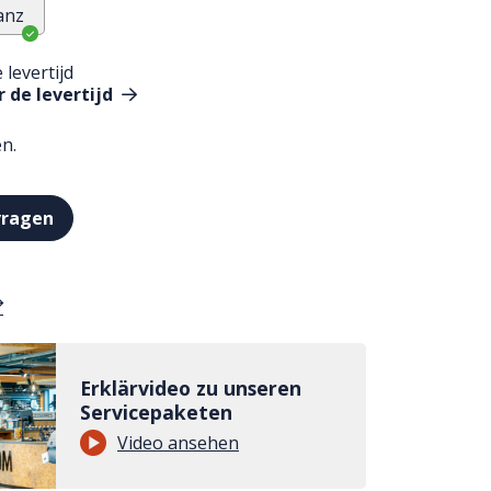
anz
 levertijd
 de levertijd
en.
vragen
Erklärvideo zu unseren
Servicepaketen
Video ansehen