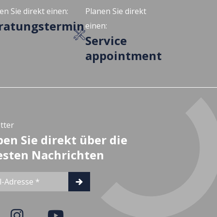
en Sie direkt einen:
Planen Sie direkt
ratungstermin
einen:
Service
appointment
tter
ben Sie direkt über die
sten Nachrichten