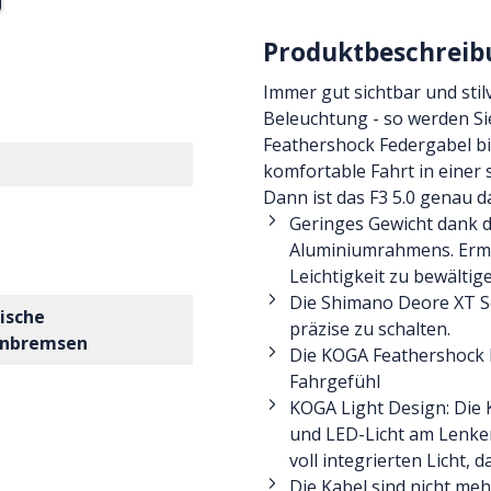
Produktbeschreib
Immer gut sichtbar und stil
Beleuchtung - so werden S
Feathershock Federgabel bi
komfortable Fahrt in einer 
Dann ist das F3 5.0 genau da
Geringes Gewicht dank 
Aluminiumrahmens. Ermög
Leichtigkeit zu bewältig
Die Shimano Deore XT Sc
ische
präzise zu schalten.
enbremsen
Die KOGA Feathershock F
Fahrgefühl
KOGA Light Design: Die 
und LED-Licht am Lenker.
voll integrierten Licht, 
Die Kabel sind nicht meh