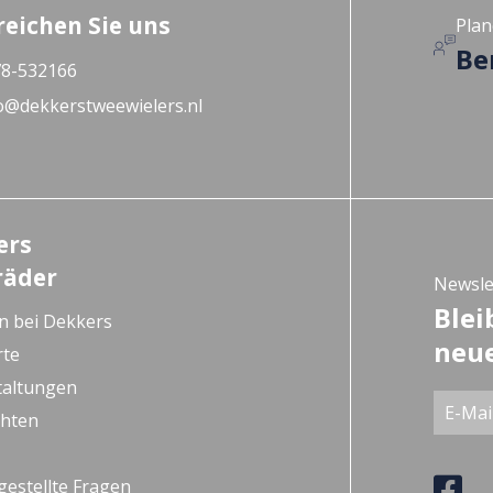
reichen Sie uns
Plan
Be
8-532166
o@dekkerstweewielers.nl
ers
räder
Newsle
Blei
n bei Dekkers
neue
rte
taltungen
chten
gestellte Fragen