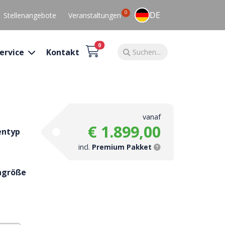
0
DE
Stellenangebote
Veranstaltungen
0
ervice
Kontakt
vanaf
€ 1.899,00
entyp
incl.
Premium Pakket
ngröße