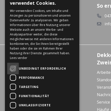
verwendet Cookies.
So er
GERMAN
Wir verwenden Cookies, um Inhalte und
047
Anzeigen zu personalisieren und unseren
Datenverkehr zu analysieren. Wir geben
inf
Informationen über Ihre Nutzung unserer
Website auch an unsere Werbe- und
Analysepartner weiter, die diese
möglicherweise mit anderen Informationen
kombinieren, die Sie ihnen bereitgestellt
haben oder die sie im Rahmen Ihrer
Nutzung ihrer Dienste gesammelt haben.
Erlebniszentrum
Dekk
Lees verder
Wanssum
Zwei
De Gagel 12
UNBEDINGT ERFORDERLICH
Arbeite
5861 CZ Wanssum
PERFORMANCE
Stando
E-bike Store Vlodrop
Verans
TARGETING
Herkenbosserweg 15
Nachri
FUNKTIONALITÄT
6063 NL Vlodrop
Service
UNKLASSIFIZIERTE
Dekkers Valkenburg
Häufig 