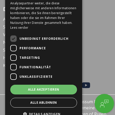
Analysepartner weiter, die diese
Dekkers Zweiräder
möglicherweise mit anderen Informationen
kombinieren, die Sie ihnen bereitgestellt
haben oder die sie im Rahmen Ihrer
Arbeiten bei Dekkers
Nutzung ihrer Dienste gesammelt haben.
Standorte
Lees verder
Veranstaltungen
UNBEDINGT ERFORDERLICH
Nachrichten
PERFORMANCE
Service
Häufig gestellte Fragen
TARGETING
KARO Schulfahrrad
FUNKTIONALITÄT
UNKLASSIFIZIERTE
ALLE AKZEPTIEREN
© 2026 - Dekkers Tweewielers Wanssum B.V.
ALLE ABLEHNEN
Datenschutzerklärung
Allgemeine
Geschäftsbedingungen
Retourneren of Ruilen
DETAILS ANZEIGEN