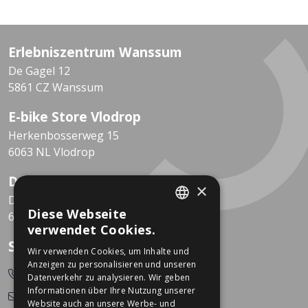
Erlebniszentrum Wanssum
De Gagel 12
5861 CZ Wanssum
E-bike Store Vlodrop
Herkenbosserweg 15
6063 NL Vlodrop
Dekkers Valkenburg
×
De Leeuwhof 7
Diese Webseite
6301 KZ Valkenburg
DUTCH
verwendet Cookies.
GERMAN
So erreichen Sie uns
Wir verwenden Cookies, um Inhalte und
Anzeigen zu personalisieren und unseren
0478-532166
Datenverkehr zu analysieren. Wir geben
Informationen über Ihre Nutzung unserer
info@dekkerstweewielers.nl
Website auch an unsere Werbe- und