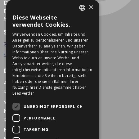
Dekkers Valkenburg
×
De Leeuwhof 7
Diese Webseite
6301 KZ Valkenburg
DUTCH
verwendet Cookies.
GERMAN
So erreichen Sie uns
Wir verwenden Cookies, um Inhalte und
Anzeigen zu personalisieren und unseren
0478-532166
Datenverkehr zu analysieren. Wir geben
Informationen über Ihre Nutzung unserer
info@dekkerstweewielers.nl
Website auch an unsere Werbe- und
Analysepartner weiter, die diese
Dekkers Zweiräder
möglicherweise mit anderen Informationen
kombinieren, die Sie ihnen bereitgestellt
haben oder die sie im Rahmen Ihrer
Arbeiten bei Dekkers
Nutzung ihrer Dienste gesammelt haben.
Standorte
Lees verder
Veranstaltungen
UNBEDINGT ERFORDERLICH
Nachrichten
PERFORMANCE
Service
Häufig gestellte Fragen
TARGETING