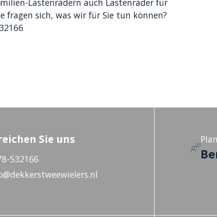
amilien-Lastenrädern auch Lastenräder für
e fragen sich, was wir für Sie tun können?
532166
reichen Sie uns
Plan
Be
78-532166
o@dekkerstweewielers.nl