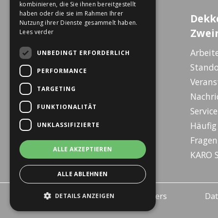
kombinieren, die Sie ihnen bereitgestellt
haben oder die sie im Rahmen Ihrer
Erlebniszentrum
Dekk
Nutzung ihrer Dienste gesammelt haben.
Wanssum
Zwei
Lees verder
De Gagel 12
Arbeit
UNBEDINGT ERFORDERLICH
5861 CZ Wanssum
Stando
PERFORMANCE
E-bike Store Vlodrop
Verans
TARGETING
Herkenbosserweg 15
Nachri
6063 NL Vlodrop
FUNKTIONALITÄT
Service
Dekkers Valkenburg
Häufig 
UNKLASSIFIZIERTE
De Leeuwhof 7
Fragen
6301 KZ Valkenburg
ALLE AKZEPTIEREN
KARO S
ALLE ABLEHNEN
© 2026 - Dekkers Tweewielers
Dat
DETAILS ANZEIGEN
Wanssum B.V.