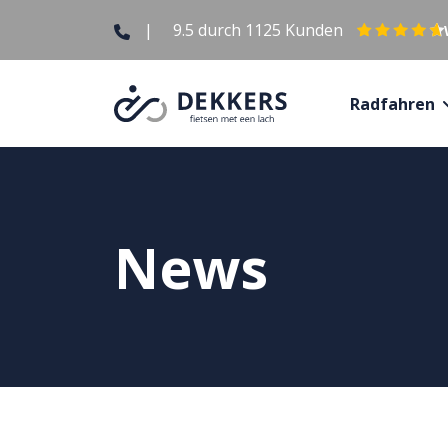
|
9.5
durch
1125
Kunden
Radfahren
News