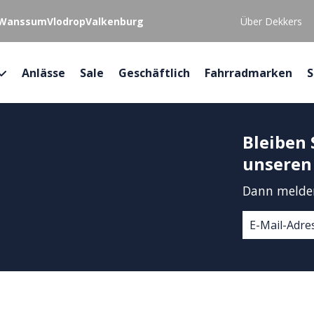
Wanssum
Vlodrop
Valkenburg
Über Dekkers
Anlässe
Sale
Geschäftlich
Fahrradmarken
S
Bleiben 
unseren
Dann melden 