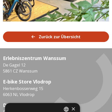
Zurück zur Übersicht
Erlebniszentrum Wanssum
De Gagel 12
5861 CZ Wanssum
E-bike Store Vlodrop
Herkenbosserweg 15
6063 NL Vlodrop
Dekkers Valkenburg
×
De Leeuwhof 7