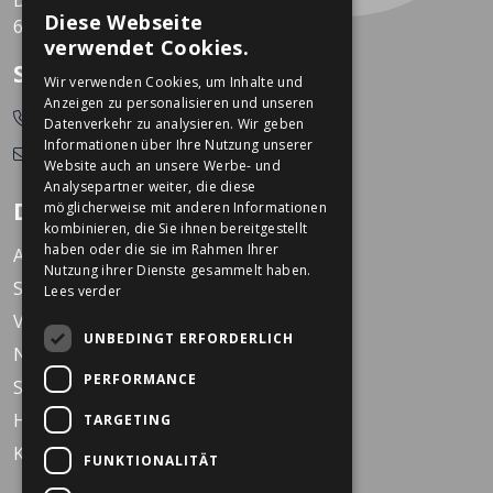
Diese Webseite
6301 KZ Valkenburg
DUTCH
verwendet Cookies.
GERMAN
So erreichen Sie uns
Wir verwenden Cookies, um Inhalte und
Anzeigen zu personalisieren und unseren
0478-532166
Datenverkehr zu analysieren. Wir geben
Informationen über Ihre Nutzung unserer
info@dekkerstweewielers.nl
Website auch an unsere Werbe- und
Analysepartner weiter, die diese
Dekkers Zweiräder
möglicherweise mit anderen Informationen
kombinieren, die Sie ihnen bereitgestellt
haben oder die sie im Rahmen Ihrer
Arbeiten bei Dekkers
Nutzung ihrer Dienste gesammelt haben.
Standorte
Lees verder
Veranstaltungen
UNBEDINGT ERFORDERLICH
Nachrichten
PERFORMANCE
Service
Häufig gestellte Fragen
TARGETING
KARO Schulfahrrad
FUNKTIONALITÄT