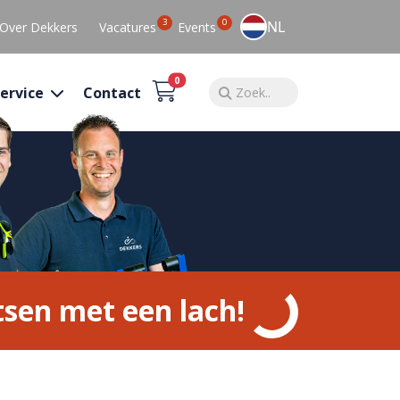
3
0
NL
Over Dekkers
Vacatures
Events
0
ervice
Contact
tsen met een lach!