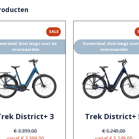
roducten
SALE
merdeal: Kom langs voor de
Zomerdeal: Kom langs voor
voorwaarden
voorwaarden
Trek District+ 3
Trek District+ 
€ 3.399,00
€ 5.249,00
vanaf € 3.399,00
vanaf € 5.249,00