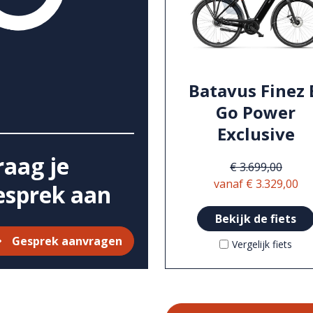
Batavus Finez 
Go Power
Exclusive
raag je
€ 3.699,00
vanaf € 3.329,00
esprek aan
Bekijk de fiets
Gesprek aanvragen
Vergelijk fiets