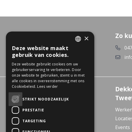
Zo ku
×
047
Deze website maakt
DUTCH
gebruik van cookies.
inf
GERMAN
Deze website gebruikt cookies om uw
gebruikerservaring te verbeteren. Door
onze website te gebruiken, stemt u in met
alle cookies in overeenstemming met ons
Cookiebeleid.
Lees verder
Experience Center
Dekk
Wanssum
Twee
STRIKT NOODZAKELIJK
De Gagel 12
Werken
PRESTATIE
5861 CZ Wanssum
Locatie
TARGETING
E-bike Store Vlodrop
Events
FUNCTIONEEL