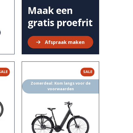
Maak een
gratis proefrit
Afspraak maken
SALE
SALE
Zomerdeal: Kom langs voor de
voorwaarden