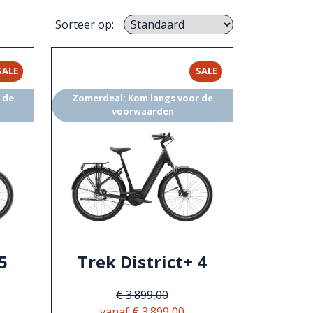
Sorteer op:
SALE
SALE
 de
Zomerdeal: Kom langs voor de
voorwaarden
5
Trek District+ 4
€ 3.899,00
vanaf € 3.899,00