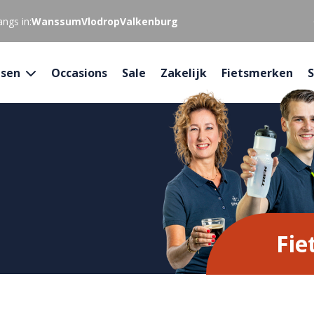
ngs in:
Wanssum
Vlodrop
Valkenburg
tsen
Occasions
Sale
Zakelijk
Fietsmerken
S
Fie