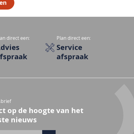
ten
an direct een:
Plan direct een:
dvies
Service
fspraak
afspraak
brief
ct op de hoogte van het
ste nieuws