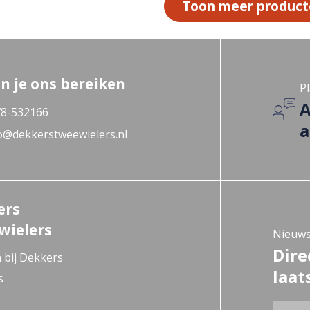
Toon meer produc
n je ons bereiken
Pl
A
8-532166
a
o@dekkerstweewielers.nl
ers
wielers
Nieuws
Dire
 bij Dekkers
laat
s