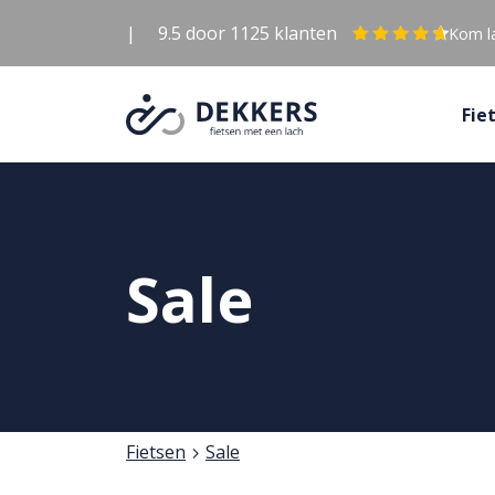
|
9.5
door
1125
klanten
Kom la
Fie
Sale
Fietsen
Sale