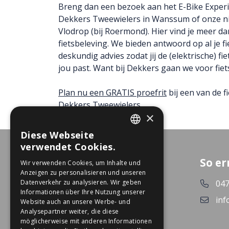
Breng dan een bezoek aan het E-Bike Exper
Dekkers Tweewielers in Wanssum of onze ni
Vlodrop (bij Roermond). Hier vind je meer d
fietsbeleving. We bieden antwoord op al je f
deskundig advies zodat jij de (elektrische) fiet
jou past. Want bij Dekkers gaan we voor fiet
Plan nu een GRATIS proefrit
bij een van de f
Dekkers Tweewielers.
×
Diese Webseite
DUTCH
verwendet Cookies.
GERMAN
So er
Wir verwenden Cookies, um Inhalte und
Anzeigen zu personalisieren und unseren
Datenverkehr zu analysieren. Wir geben
047
Informationen über Ihre Nutzung unserer
inf
Website auch an unsere Werbe- und
Analysepartner weiter, die diese
möglicherweise mit anderen Informationen