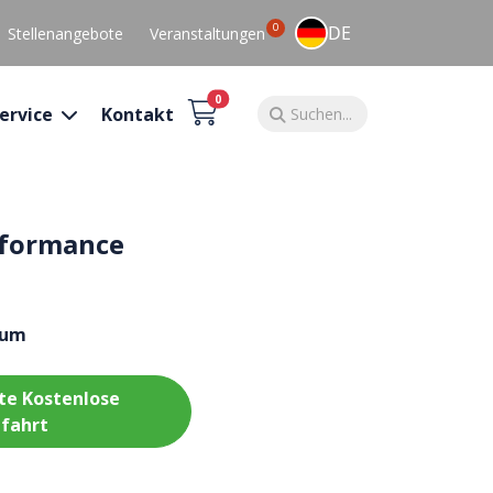
0
DE
Stellenangebote
Veranstaltungen
0
ervice
Kontakt
rformance
sum
te Kostenlose
fahrt