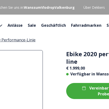
hen Sie uns in:
Wanssum
Vlodrop
Valkenburg
Über Dekkers
Anlässe
Sale
Geschäftlich
Fahrradmarken
S
0 Performance-Linie
Ebike 2020 pe
line
€ 1.999,00
Verfügbar in
Wans
Vereinbar
Probe