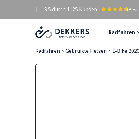
|
9.5
durch
1125
Kunden
Besuc
Radfahren
Radfahren
Gebruikte Fietsen
E-Bike 202