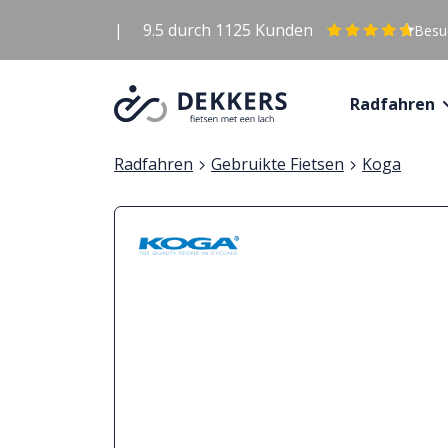
|
9.5
durch
1125
Kunden
Besuc
Radfahren
Radfahren
Gebruikte Fietsen
Koga