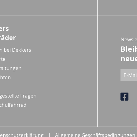
ers
räder
Newsle
Blei
n bei Dekkers
neue
rte
taltungen
chten
gestellte Fragen
chulfahrrad
enschutzerklärung
Allgemeine Geschäftsbedingungen