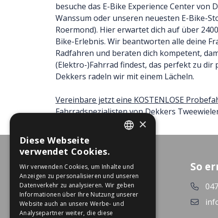
besuche das E-Bike Experience Center von D
Wanssum oder unseren neuesten E-Bike-Stor
Roermond). Hier erwartet dich auf über 240
Bike-Erlebnis. Wir beantworten alle deine 
Radfahren und beraten dich kompetent, dam
(Elektro-)Fahrrad findest, das perfekt zu dir
Dekkers radeln wir mit einem Lächeln.
Vereinbare jetzt eine KOSTENLOSE Probefa
Fahrradspezialisten von Dekkers Tweewieler
×
Diese Webseite
DUTCH
verwendet Cookies.
GERMAN
So er
Wir verwenden Cookies, um Inhalte und
Anzeigen zu personalisieren und unseren
Datenverkehr zu analysieren. Wir geben
047
Informationen über Ihre Nutzung unserer
inf
Website auch an unsere Werbe- und
Analysepartner weiter, die diese