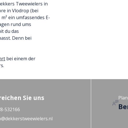
ekkers Tweewielers in
e in Vlodrop (bei
0 m² ein umfassendes E-
Fragen rund ums
it du das
 passt. Denn bei
hrt
bei einem der
s.
reichen Sie uns
Plan
Be
8-532166
o@dekkerstweewielers.nl