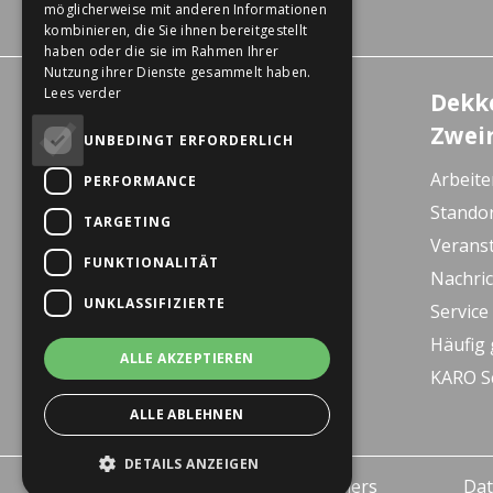
möglicherweise mit anderen Informationen
kombinieren, die Sie ihnen bereitgestellt
haben oder die sie im Rahmen Ihrer
Nutzung ihrer Dienste gesammelt haben.
Lees verder
Erlebniszentrum
Dekk
Wanssum
Zwei
UNBEDINGT ERFORDERLICH
De Gagel 12
Arbeite
PERFORMANCE
5861 CZ Wanssum
Stando
TARGETING
E-bike Store Vlodrop
Verans
FUNKTIONALITÄT
Herkenbosserweg 15
Nachri
6063 NL Vlodrop
UNKLASSIFIZIERTE
Service
Dekkers Valkenburg
Häufig 
ALLE AKZEPTIEREN
De Leeuwhof 7
KARO S
6301 KZ Valkenburg
ALLE ABLEHNEN
DETAILS ANZEIGEN
© 2026 - Dekkers Tweewielers
Dat