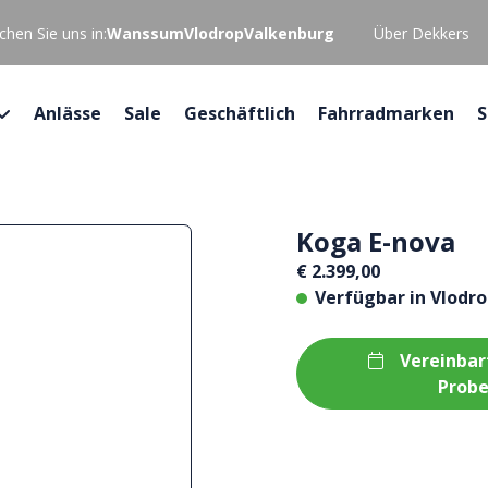
hen Sie uns in:
Wanssum
Vlodrop
Valkenburg
Über Dekkers
Anlässe
Sale
Geschäftlich
Fahrradmarken
S
Koga E-nova
€ 2.399,00
Verfügbar in
Vlodr
Vereinbar
Probe