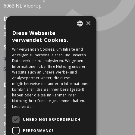
6063 NL Vlodrop
Dekkers Valkenburg
×
De Leeuwhof 7
Diese Webseite
6301 KZ Valkenburg
DUTCH
verwendet Cookies.
GERMAN
So erreichen Sie uns
Wir verwenden Cookies, um Inhalte und
Anzeigen zu personalisieren und unseren
0478-532166
Datenverkehr zu analysieren. Wir geben
Informationen über Ihre Nutzung unserer
info@dekkerstweewielers.nl
Website auch an unsere Werbe- und
Analysepartner weiter, die diese
Dekkers Zweiräder
möglicherweise mit anderen Informationen
kombinieren, die Sie ihnen bereitgestellt
haben oder die sie im Rahmen Ihrer
Arbeiten bei Dekkers
Nutzung ihrer Dienste gesammelt haben.
Standorte
Lees verder
Veranstaltungen
UNBEDINGT ERFORDERLICH
Nachrichten
PERFORMANCE
Service