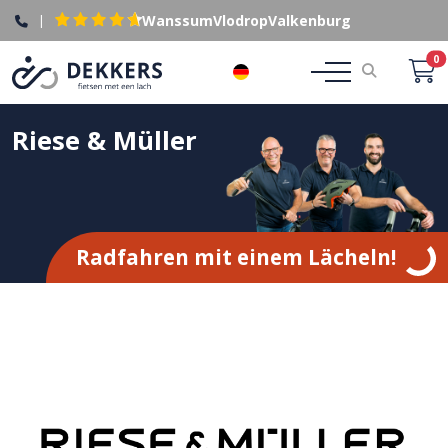
|
Wanssum
Vlodrop
Valkenburg
0
DE
Riese & Müller
Radfahren mit einem Lächeln!