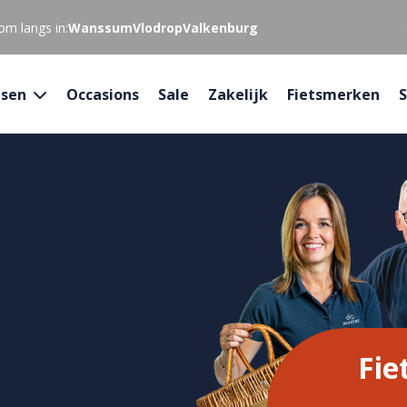
om langs in:
Wanssum
Vlodrop
Valkenburg
tsen
Occasions
Sale
Zakelijk
Fietsmerken
S
Fie