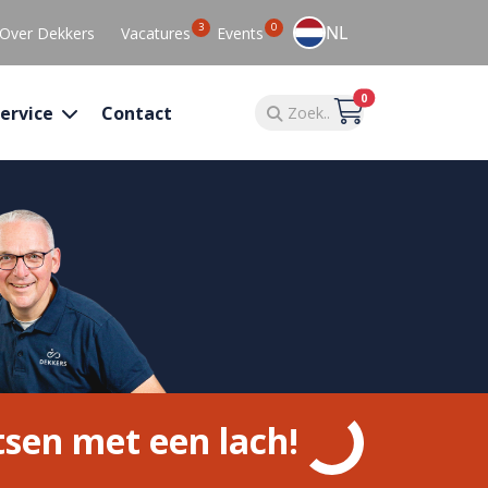
3
0
NL
Over Dekkers
Vacatures
Events
0
ervice
Contact
tsen met een lach!