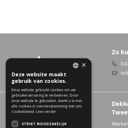
Bedrijfsnaam
Zo ku
×
04
inf
Deze website maakt
DUTCH
gebruik van cookies.
GERMAN
Deze website gebruikt cookies om uw
gebruikerservaring te verbeteren. Door
onze website te gebruiken, stemt u in met
Experience Center
Dekk
alle cookies in overeenstemming met ons
Wanssum
Twee
Cookiebeleid.
Lees verder
De Gagel 12
Werken
STRIKT NOODZAKELIJK
5861 CZ Wanssum