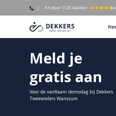
|
9.5
door
1125
klanten
K
Fie
Meld je
gratis aan
Voor de vanRaam demodag bij Dekkers
Tweewielers Wanssum