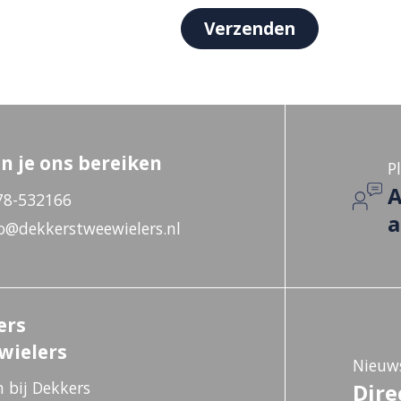
n je ons bereiken
P
A
78-532166
a
o@dekkerstweewielers.nl
ers
wielers
Nieuws
 bij Dekkers
Dire