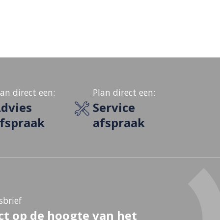
lan direct een:
Plan direct een:
dvies
Service
fspraak
afspraak
brief
ct op de hoogte van het