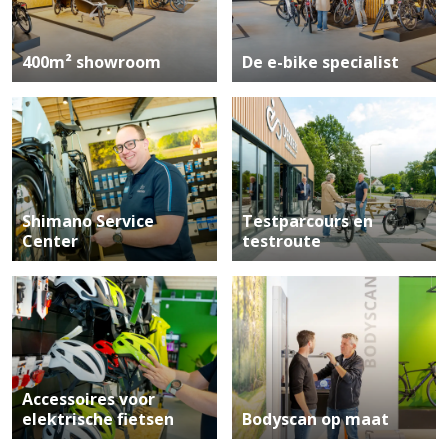
400m² showroom
De e-bike specialist
Shimano Service
Testparcours en
Center
testroute
Accessoires voor
elektrische fietsen
Bodyscan op maat