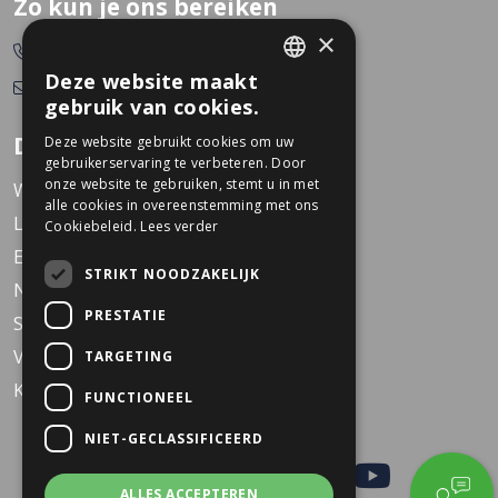
Zo kun je ons bereiken
×
0478-532166
Deze website maakt
info@dekkerstweewielers.nl
DUTCH
gebruik van cookies.
GERMAN
Dekkers Tweewielers
Deze website gebruikt cookies om uw
gebruikerservaring te verbeteren. Door
onze website te gebruiken, stemt u in met
Werken bij Dekkers
alle cookies in overeenstemming met ons
Locaties
Cookiebeleid.
Lees verder
Events
STRIKT NOODZAKELIJK
Nieuws
PRESTATIE
Service
Veelgestelde vragen
TARGETING
KARO Solid schoolfiets
FUNCTIONEEL
NIET-GECLASSIFICEERD
ALLES ACCEPTEREN