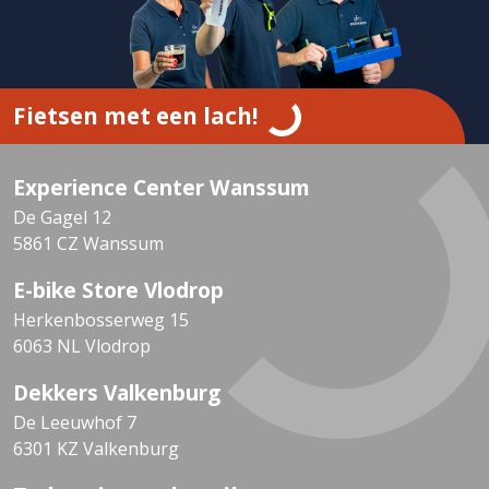
Fietsen met een lach!
Experience Center Wanssum
De Gagel 12
5861 CZ Wanssum
E-bike Store Vlodrop
Herkenbosserweg 15
6063 NL Vlodrop
Dekkers Valkenburg
De Leeuwhof 7
6301 KZ Valkenburg