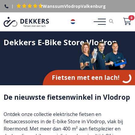
|
Wanssum
Vlodrop
Valkenburg
0
NL
Dekkers E-Bike Store Vlodrop
Fietsen met een lach!
De nieuwste fietsenwinkel in Vlodrop
Ontdek onze collectie elektrische fietsen en
fietsaccessoires in de E-bike Store in Vlodrop, vlak bij
Roermond. Met meer dan 400 m² aan fietsplezier en