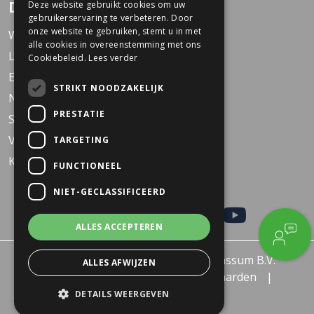
Dekkers Tweewielers
Deze website gebruikt cookies om uw
gebruikerservaring te verbeteren. Door
onze website te gebruiken, stemt u in met
Werken bij Dekkers
alle cookies in overeenstemming met ons
Locaties
Cookiebeleid.
Lees verder
Events
STRIKT NOODZAKELIJK
Nieuws
PRESTATIE
Service
Veelgestelde vragen
TARGETING
KARO Solid schoolfiets
FUNCTIONEEL
NIET-GECLASSIFICEERD
ALLES ACCEPTEREN
© 2026 - Dekkers Tweewielers Wanssum B.V.
ALLES AFWIJZEN
Privacy policy
Algemene voorwaarden
Retourneren of Ruilen
DETAILS WEERGEVEN
Created by