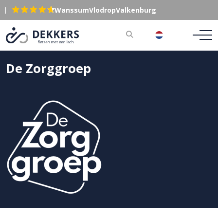
|
Wanssum
Vlodrop
Valkenburg
NL
De Zorggroep