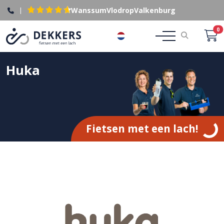
|
Wanssum
Vlodrop
Valkenburg
0
NL
Huka
Fietsen met een lach!