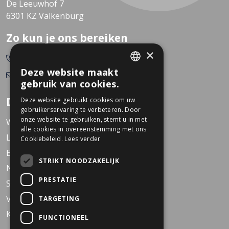
De Leeuwhof 7
6301 KZ Valkenburg
Zo kun je ons bereiken
×
0478-532166
Deze website maakt
info@dekkerstweewielers.nl
DUTCH
gebruik van cookies.
GERMAN
Dekkers Tweewielers
Deze website gebruikt cookies om uw
gebruikerservaring te verbeteren. Door
onze website te gebruiken, stemt u in met
Werken bij Dekkers
alle cookies in overeenstemming met ons
Locaties
Cookiebeleid.
Lees verder
Events
STRIKT NOODZAKELIJK
Nieuws
PRESTATIE
Service
Veelgestelde vragen
TARGETING
KARO Solid schoolfiets
FUNCTIONEEL