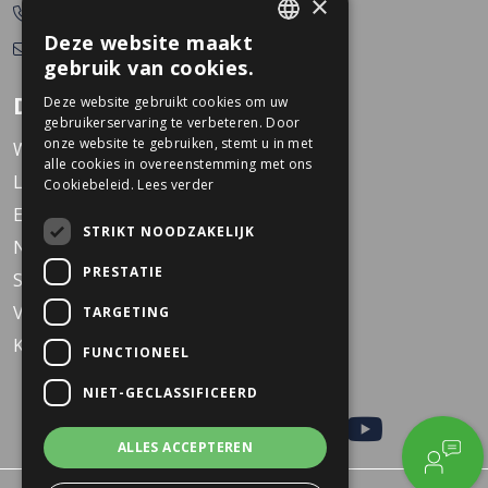
×
0478-532166
Deze website maakt
info@dekkerstweewielers.nl
DUTCH
gebruik van cookies.
GERMAN
Dekkers Tweewielers
Deze website gebruikt cookies om uw
gebruikerservaring te verbeteren. Door
onze website te gebruiken, stemt u in met
Werken bij Dekkers
alle cookies in overeenstemming met ons
Locaties
Cookiebeleid.
Lees verder
Events
STRIKT NOODZAKELIJK
Nieuws
PRESTATIE
Service
Veelgestelde vragen
TARGETING
KARO Solid schoolfiets
FUNCTIONEEL
NIET-GECLASSIFICEERD
ALLES ACCEPTEREN