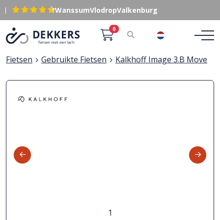
|
Wanssum
Vlodrop
Valkenburg
0
NL
Fietsen
Gebruikte Fietsen
Kalkhoff Image 3.B Move
1