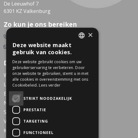
De Leeuwhof 7
6301 KZ Valkenburg
Zo kun je ons bereiken
×
0478-532166
Deze website maakt
info@dekkerstweewielers.nl
DUTCH
gebruik van cookies.
GERMAN
Dekkers Tweewielers
Deze website gebruikt cookies om uw
gebruikerservaring te verbeteren. Door
onze website te gebruiken, stemt u in met
Werken bij Dekkers
alle cookies in overeenstemming met ons
Locaties
Cookiebeleid.
Lees verder
Events
STRIKT NOODZAKELIJK
Nieuws
PRESTATIE
Service
Veelgestelde vragen
TARGETING
KARO Solid schoolfiets
FUNCTIONEEL