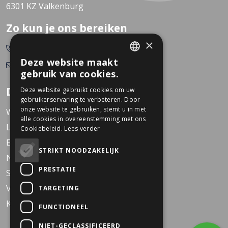
6301 KZ Valkenburg
Zo kun je ons bereiken
×
0478-532166
Deze website maakt
info@dekkerstweewielers.nl
DUTCH
gebruik van cookies.
GERMAN
Dekkers Tweewielers
Deze website gebruikt cookies om uw
gebruikerservaring te verbeteren. Door
onze website te gebruiken, stemt u in met
Werken bij Dekkers
alle cookies in overeenstemming met ons
Locaties
Cookiebeleid.
Lees verder
Events
STRIKT NOODZAKELIJK
Nieuws
PRESTATIE
Service
Veelgestelde vragen
TARGETING
KARO Solid schoolfiets
FUNCTIONEEL
NIET-GECLASSIFICEERD