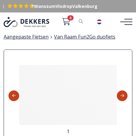
|
Wanssum
Vlodrop
Valkenburg
0
NL
Aangepaste Fietsen
Van Raam Fun2Go duofiets
1