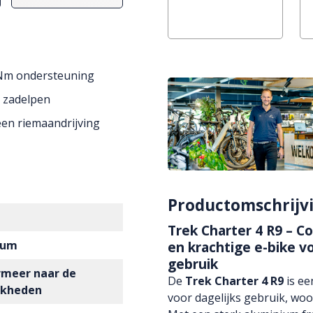
 Nm ondersteuning
 zadelpen
en riemaandrijving
Productomschrijv
Trek Charter 4 R9 – C
ium
en krachtige e-bike vo
gebruik
ormeer naar de
De
Trek Charter 4 R9
is ee
jkheden
voor dagelijks gebruik, wo