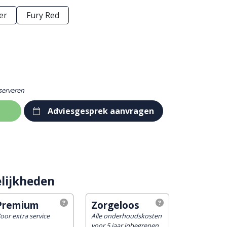
er
Fury Red
eserveren
Adviesgesprek aanvragen
lijkheden
Premium
Zorgeloos
oor extra service
Alle onderhoudskosten
voor 5 jaar inbegrepen