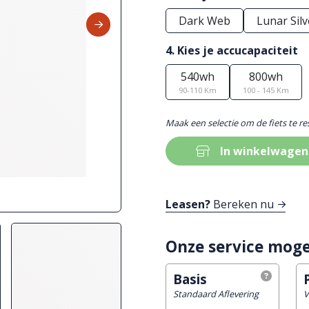
Dark Web
Lunar Silv
4. Kies je accucapaciteit
540wh
800wh
90-110 Km
100 - 145 Km
Maak een selectie om de fiets te r
In winkelwagen
Leasen?
Bereken nu
Onze service moge
Basis
Standaard Aflevering
V