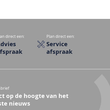
an direct een:
Plan direct een:
dvies
Service
fspraak
afspraak
brief
ct op de hoogte van het
ste nieuws