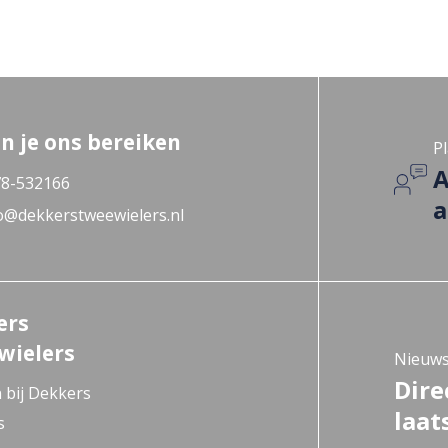
n je ons bereiken
Pl
A
8-532166
a
o@dekkerstweewielers.nl
ers
wielers
Nieuws
Dire
 bij Dekkers
laat
s