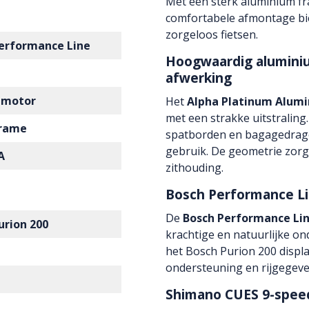
Met een sterk aluminium f
comfortabele afmontage bied
zorgeloos fietsen.
erformance Line
Hoogwaardig alumini
afwerking
 motor
Het
Alpha Platinum Alum
met een strakke uitstraling
frame
spatborden en bagagedrager 
gebruik. De geometrie zorg
A
zithouding.
Bosch Performance L
De
Bosch Performance Li
urion 200
krachtige en natuurlijke on
het Bosch Purion 200 display
ondersteuning en rijgegeve
Shimano CUES 9-spee