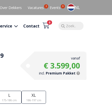
3
0
NL
Over Dekkers
Vacatures
Events
0
ervice
Contact
R9
vanaf
€ 3.599,00
incl.
Premium Pakket
L
XL
175-186 cm
186-197 cm