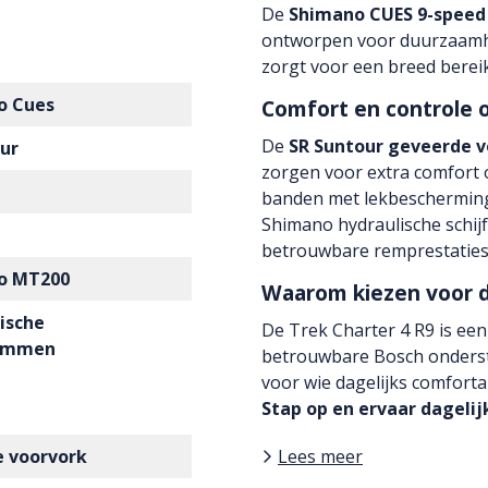
De
Shimano CUES 9-speed 
ontworpen voor duurzaamhe
zorgt voor een breed bereik, 
o Cues
Comfort en controle o
De
SR Suntour geveerde 
eur
zorgen voor extra comfort
banden met lekbescherming b
Shimano hydraulische schi
betrouwbare remprestaties
o MT200
Waarom kiezen voor d
ische
De Trek Charter 4 R9 is ee
remmen
betrouwbare Bosch onderst
voor wie dagelijks comfortabe
Stap op en ervaar dagelij
 voorvork
Lees meer