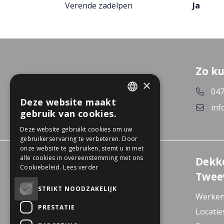
Verende zadelpen
Ja
Zo ku
×
047
Deze website maakt
DUTCH
inf
gebruik van cookies.
GERMAN
Deze website gebruikt cookies om uw
gebruikerservaring te verbeteren. Door
onze website te gebruiken, stemt u in met
alle cookies in overeenstemming met ons
Experience Center
Dekk
Cookiebeleid.
Lees verder
Wanssum
Twee
De Gagel 12
STRIKT NOODZAKELIJK
Werken
5861 CZ Wanssum
PRESTATIE
Locatie
E-bike Store Vlodrop