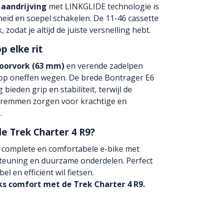
aandrijving
met LINKGLIDE technologie is
id en soepel schakelen. De 11-46 cassette
zodat je altijd de juiste versnelling hebt.
p elke rit
voorvork (63 mm)
en verende zadelpen
 op oneffen wegen. De brede Bontrager E6
ieden grip en stabiliteit, terwijl de
jfremmen zorgen voor krachtige en
.
e Trek Charter 4 R9?
n complete en comfortabele e-bike met
euning en duurzame onderdelen. Perfect
l en efficiënt wil fietsen.
ks comfort met de Trek Charter 4 R9.