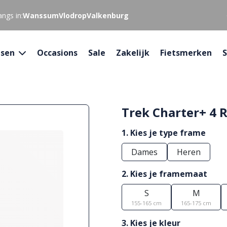
ngs in:
Wanssum
Vlodrop
Valkenburg
tsen
Occasions
Sale
Zakelijk
Fietsmerken
S
Trek Charter+ 4 
1. Kies je type frame
Dames
Heren
2. Kies je framemaat
S
M
155-165 cm
165-175 cm
3. Kies je kleur