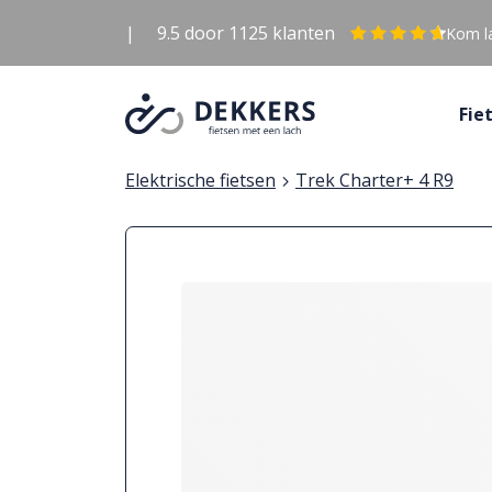
|
9.5
door
1125
klanten
Kom la
Fie
Elektrische fietsen
Trek Charter+ 4 R9