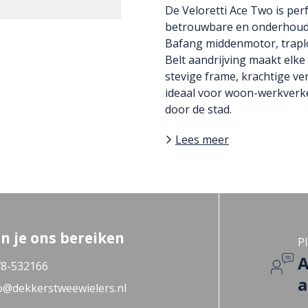
De Veloretti Ace Two is perf
betrouwbare en onderhouds
Bafang middenmotor, traplo
Belt aandrijving maakt elke 
stevige frame, krachtige ver
ideaal voor woon-werkverke
door de stad.
Lees meer
n je ons bereiken
Pl
A
8-532166
a
o@dekkerstweewielers.nl