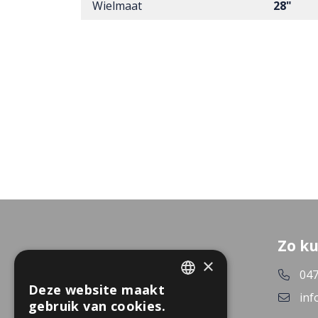
Wielmaat
28"
Zo ku
×
047
Deze website maakt
DUTCH
inf
gebruik van cookies.
GERMAN