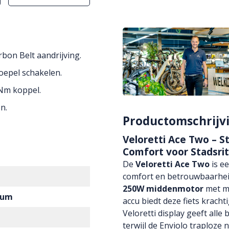
bon Belt aandrijving.
oepel schakelen.
Nm koppel.
n.
Productomschrijv
Veloretti Ace Two – Sti
Comfort voor Stadsri
De
Veloretti Ace Two
is ee
comfort en betrouwbaarhei
250W middenmotor
met m
ium
accu biedt deze fiets krach
Veloretti display geeft alle 
terwijl de Enviolo traploze