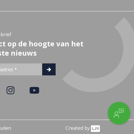
brief
ct op de hoogte van het
ste nieuws
uilen
Created by