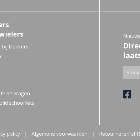
ers
wielers
Nieuws
Dire
 bij Dekkers
laat
s
telde vragen
lid schoolfiets
cy policy
Algemene voorwaarden
Retourneren of R