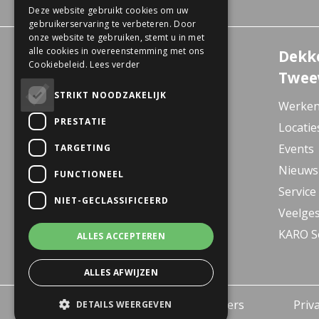
Deze website gebruikt cookies om uw
gebruikerservaring te verbeteren. Door
onze website te gebruiken, stemt u in met
alle cookies in overeenstemming met ons
Experience Center
Dekk
Cookiebeleid.
Lees verder
Wanssum
Twee
De Gagel 12
STRIKT NOODZAKELIJK
Werken
5861 CZ Wanssum
PRESTATIE
Locatie
E-bike Store Vlodrop
Events
TARGETING
Herkenbosserweg 15
Nieuws
FUNCTIONEEL
6063 NL Vlodrop
Service
NIET-GECLASSIFICEERD
Dekkers Valkenburg
Veelges
De Leeuwhof 7
KARO So
ALLES ACCEPTEREN
6301 KZ Valkenburg
ALLES AFWIJZEN
© 2026 - Dekkers Tweewielers
Priva
DETAILS WEERGEVEN