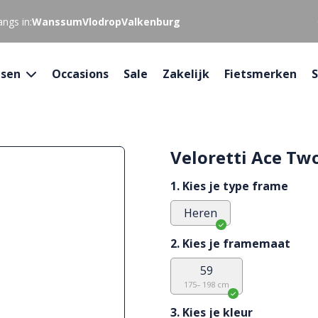
ngs in:
Wanssum
Vlodrop
Valkenburg
tsen
Occasions
Sale
Zakelijk
Fietsmerken
S
Veloretti Ace Tw
1. Kies je type frame
Heren
2. Kies je framemaat
59
175– 198 cm
3. Kies je kleur