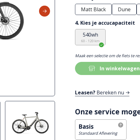
Matt Black
Dune
4. Kies je accucapaciteit
540wh
60 - 120 km
Maak een selectie om de fiets te r
In winkelwagen
Leasen?
Bereken nu
Onze service moge
Basis
Standaard Aflevering