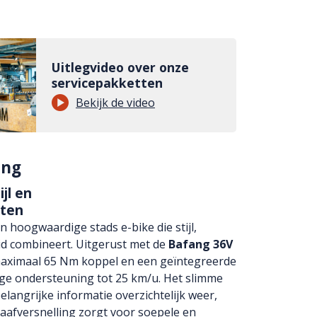
Uitlegvideo over onze
servicepakketten
Bekijk de video
ing
jl en
tten
n hoogwaardige stads e-bike die stijl,
d combineert. Uitgerust met de
Bafang 36V
aximaal 65 Nm koppel en een geïntegreerde
tige ondersteuning tot 25 km/u. Het slimme
belangrijke informatie overzichtelijk weer,
 naafversnelling zorgt voor soepele en