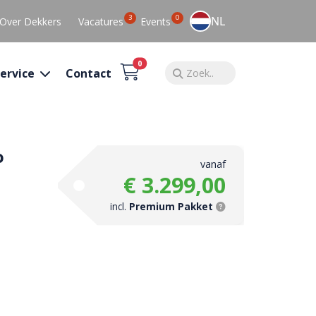
3
0
NL
Over Dekkers
Vacatures
Events
0
ervice
Contact
o
vanaf
€ 3.299,00
incl.
Premium Pakket