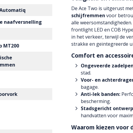
De Ace Two is uitgerust me
 Automatiq
schijfremmen
voor betrou
e naafversnelling
alle weersomstandigheden.
frontlight LED en COB Hyper
in het verkeer, terwijl de v
strakke en geïntegreerde ui
o MT200
Comfort en accessoir
ische
remmen
Ongeveerde zadelpen
stad.
Voor- en achterdrage
bagage.
oorvork
Anti-lek banden:
Perfo
bescherming.
Stadsgericht ontwerp
handvatten voor maxim
Waarom kiezen voor d