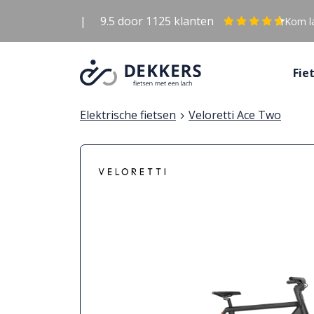
|
9.5
door
1125
klanten
Kom la
Fie
Elektrische fietsen
Veloretti Ace Two