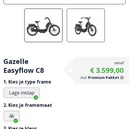
Gazelle
vanaf
Easyflow C8
€ 3.599,00
incl.
Premium Pakket
1. Kies je type frame
Lage instap
2. Kies je framemaat
46
3. Kies je kleur