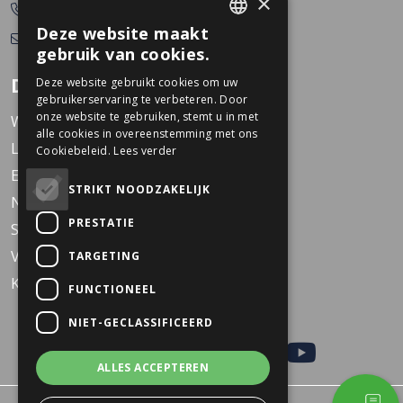
×
0478-532166
Deze website maakt
info@dekkerstweewielers.nl
DUTCH
gebruik van cookies.
GERMAN
Dekkers Tweewielers
Deze website gebruikt cookies om uw
gebruikerservaring te verbeteren. Door
onze website te gebruiken, stemt u in met
Werken bij Dekkers
alle cookies in overeenstemming met ons
Locaties
Cookiebeleid.
Lees verder
Events
STRIKT NOODZAKELIJK
Nieuws
PRESTATIE
Service
Veelgestelde vragen
TARGETING
KARO Solid schoolfiets
FUNCTIONEEL
NIET-GECLASSIFICEERD
ALLES ACCEPTEREN