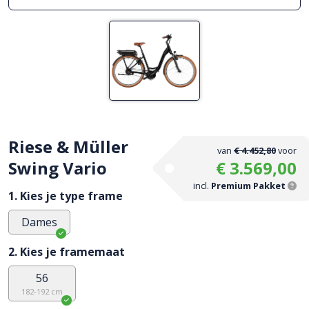
Riese & Müller
van
€ 4.452,80
voor
Swing Vario
€ 3.569,00
incl.
Premium Pakket
1. Kies je type frame
Dames
2. Kies je framemaat
56
182-192 cm