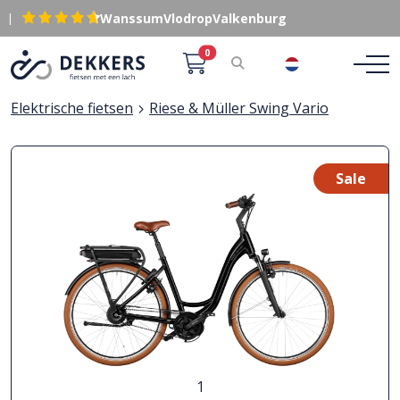
|
Wanssum
Vlodrop
Valkenburg
0
NL
Elektrische fietsen
Riese & Müller Swing Vario
Sale
1