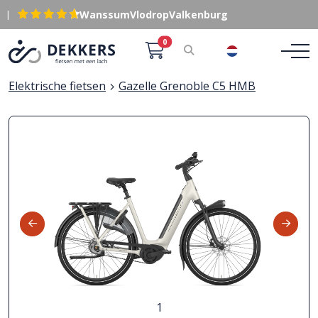
|
Wanssum
Vlodrop
Valkenburg
0
NL
Elektrische fietsen
Gazelle Grenoble C5 HMB
1