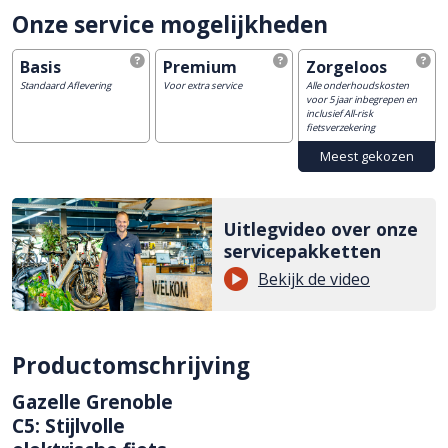
Onze service mogelijkheden
Basis
Premium
Zorgeloos
Standaard Aflevering
Voor extra service
Alle onderhoudskosten
voor 5 jaar inbegrepen en
inclusief All-risk
fietsverzekering
Uitlegvideo over onze
servicepakketten
Bekijk de video
Productomschrijving
Gazelle Grenoble
C5: Stijlvolle