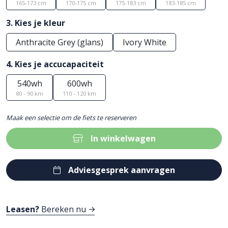
165-173 cm
170-175 cm
175-183 cm
183-185 cm
3. Kies je kleur
Anthracite Grey (glans)
Ivory White
4. Kies je accucapaciteit
540wh
600wh
80 - 90 km
110 - 120 km
Maak een selectie om de fiets te reserveren
In winkelwagen
Adviesgesprek aanvragen
Leasen?
Bereken nu