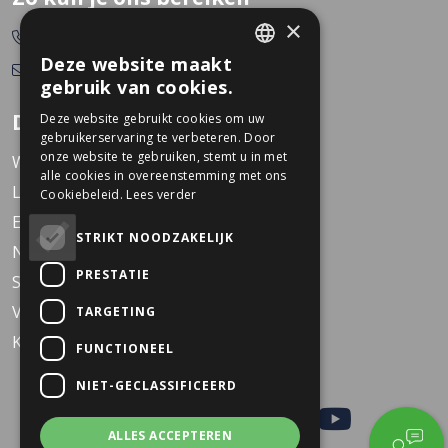
×
0478-532166
Deze website maakt
info@dekkerstweewielers.nl
DUTCH
gebruik van cookies.
GERMAN
Dekkers Tweewielers
Deze website gebruikt cookies om uw
gebruikerservaring te verbeteren. Door
onze website te gebruiken, stemt u in met
Werken bij Dekkers
alle cookies in overeenstemming met ons
Locaties
Cookiebeleid.
Lees verder
Events
STRIKT NOODZAKELIJK
Nieuws
PRESTATIE
Service
Veelgestelde vragen
TARGETING
KARO Solid schoolfiets
FUNCTIONEEL
NIET-GECLASSIFICEERD
ALLES ACCEPTEREN